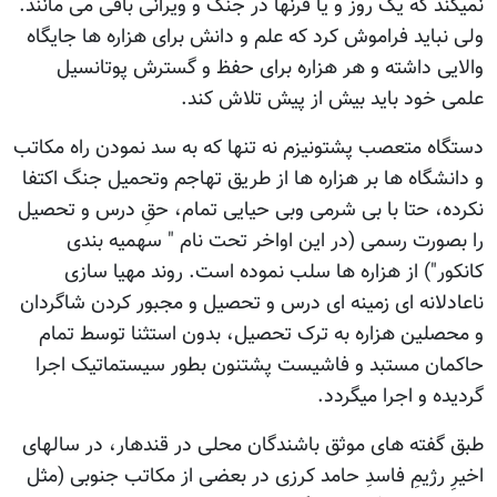
نمیکند که یک روز و یا قرنها در جنگ و ویرانی باقی می مانند.
ولی نباید فراموش کرد که علم و دانش برای هزاره ها جایگاه
والایی داشته و هر هزاره برای حفظ و گسترش پوتانسیل
علمی خود باید بیش از پیش تلاش کند.
دستگاه متعصب پشتونیزم نه تنها که به سد نمودن راه مکاتب
و دانشگاه ها بر هزاره ها از طریق تهاجم وتحمیل جنگ اکتفا
نکرده، حتا با بی شرمی وبی حیایی تمام، حقِ درس و تحصیل
را بصورت رسمی (در این اواخر تحت نام " سهمیه بندی
کانکور") از هزاره ها سلب نموده است. روند مهیا سازی
ناعادلانه ای زمینه ای درس و تحصیل و مجبور کردن شاگردان
و محصلین هزاره به ترک تحصیل، بدون استثنا توسط تمام
حاکمان مستبد و فاشیست پشتنون بطور سیستماتیک اجرا
گردیده و اجرا میگردد.
طبق گفته های موثق باشندگان محلی در قندهار، در سالهای
اخیرِ رژیمِ فاسدِ حامد کرزی در بعضی از مکاتب جنوبی (مثل