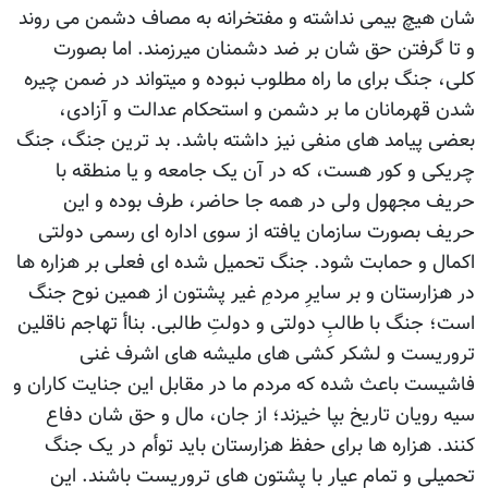
شان هیچ بیمی نداشته و مفتخرانه به مصاف دشمن می روند
و تا گرفتن حق شان بر ضد دشمنان میرزمند. اما بصورت
کلی، جنگ برای ما راه مطلوب نبوده و میتواند در ضمن چیره
شدن قهرمانان ما بر دشمن و استحکام عدالت و آزادی،
بعضی پیامد های منفی نیز داشته باشد. بد ترین جنگ، جنگ
چریکی و کور هست، که در آن یک جامعه و یا منطقه با
حریف مجهول ولی در همه جا حاضر، طرف بوده و این
حریف بصورت سازمان یافته از سوی اداره ای رسمی دولتی
اکمال و حمابت شود. جنگ تحمیل شده ای فعلی بر هزاره ها
در هزارستان و بر سایرِ مردمِ غیر پشتون از همین نوح جنگ
است؛ جنگ با طالبِ دولتی و دولتِ طالبی. بناأ تهاجم ناقلین
تروریست و لشکر کشی های ملیشه های اشرف غنی
فاشیست باعث شده که مردم ما در مقابل این جنایت کاران و
سیه رویان تاریخ بپا خیزند؛ از جان، مال و حق شان دفاع
کنند. هزاره ها برای حفظ هزارستان باید توأم در یک جنگ
تحمیلی و تمام عیار با پشتون های تروریست باشند. این