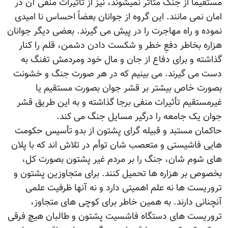
مستقیماً از جنگ متأثر نمیشوند، نیز از تأثیرات منفی آن در
امان نمی مانند. این گروه از جوانان بعضاً احساس نا امیدی
نموده و راه مهاجرت را در پیش می گیرند. بعضی دیگر جوانان
هزاره بخاطر دفعِ خطر و شکست دادن دشمن، قلم را کنار
گذاشته و برای دفاع از جان و مال خود ومردمش تفنگ به
دست می گیرند. می بینیم که در هر صورت جنگ و خشونت
بصورت خاص بیشتر بر قشر جوان بصورت مستقیم یا
غیرمستقیم تأثیرات منفی برجا گذاشته و به این طریق قشر
جوان یک جامعه را درگیر مسایل جنگ می کند.
حاکمان مستبد و قبیله گرای پشتون از بدو تأسیس حکومت
هایی فاشیستی و متعصب شان توأم در تلاش اند که با پلان
های شوم شان، جنگ را بر مردم غیر پشتون بصورت کل،
بخصوص بر هزاره ها تحمیل کنند. برای متجاوزین پشتون و
تروریست ها نه علم اهمیتی دارد و نه آنها ظرفیت علمی
آنچنانی دارند. به همین خاطر برای کوچی های متجاوز،
تروریست های دستگاه فاشسیت پشتون و طالبان هیچ فرقی