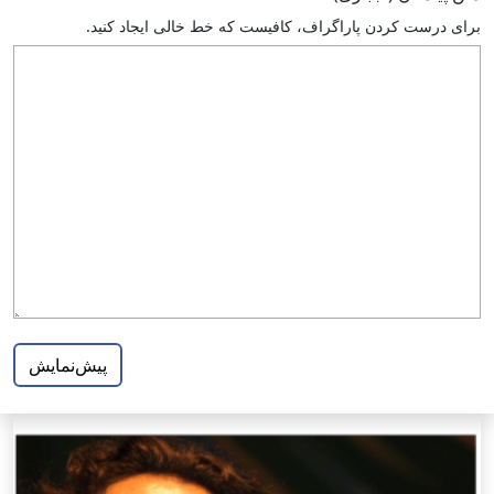
براى درست كردن پاراگراف، كافيست كه خط خالى ايجاد كنيد.