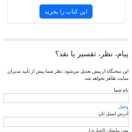
این کتاب را بخرید
پیام، نظر، تفسیر یا نقد؟
اين سخنگاه از پيش تعديل مي‌شود: نظر شما پيش از تأييد مديران
سايت ظاهر نخواهد شد.
نام شما
وصل
آدرس ايميل تان
متن پيامتان (اجباری)