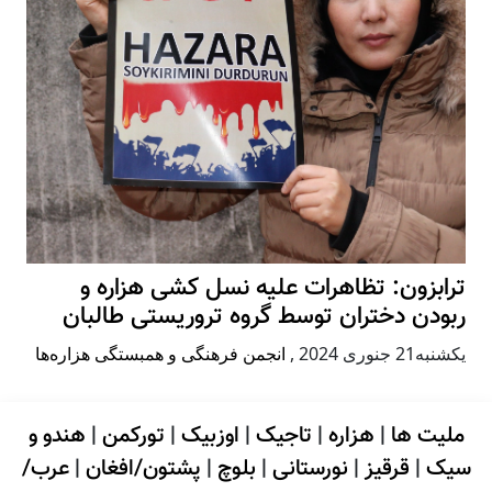
ترابزون: تظاهرات علیه نسل کشی هزاره و
ربودن دختران توسط گروه تروریستی طالبان
يكشنبه21 جنوری 2024
,
انجمن فرهنگی و همبستگی هزاره‌ها
ملیت ها
|
هزاره
|
تاجیک
|
اوزبیک
|
تورکمن
|
هندو و
سیک
|
قرقیز
|
نورستانی
|
بلوچ
|
پشتون/افغان
|
عرب/