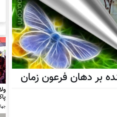
ه بر دهان فرعون زمان
ول
پا
چهار شنب