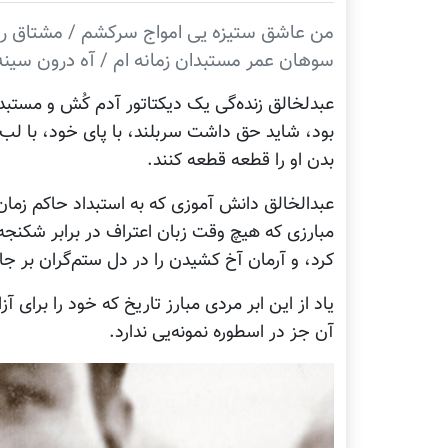
من عاشق ستیزه یی امواج سرکشم / مشتاق رزم
سوهان عمر مستبدان زمانه ام / آه درون سین
عبدلخالق زنده‌گی يک ديکتاتور آدم کُش و مستبد ر
بود، شايد حق داشت سربلند، با پای خود، با لب خ
بدن او را قطعه قطعه کنند.
عبدالخالق دانش آموزی که به استبداد حاکم زمان
مبارزی که هیچ وقت زبان اعتراف در برابر شکنجه
کرد، و آرمان آخ کشیدن را در دل ستم‌گران بر جا 
یاد از این ابر مردی مبارز تاریخ که خود را برای آ
آن جز در اسطوره نمونه‌یی ندارد.