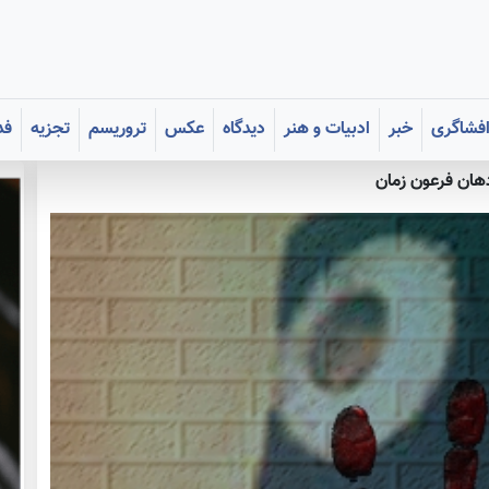
فشاگری
خبر
ادبیات و هنر
دیدگاه
عکس
تروریسم
تجزیه
فد
هان فرعون زمان