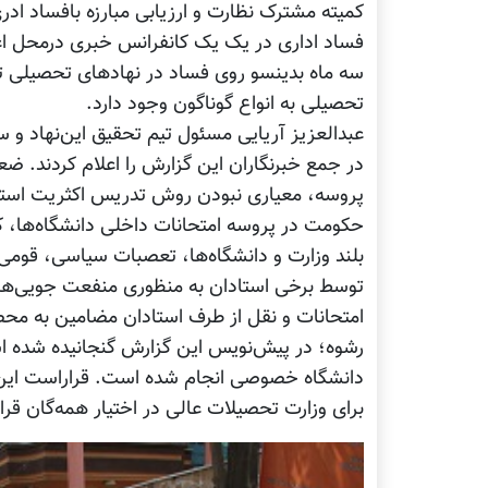
کمیته مشترک نظارت و ارزیابی مبارزه بافساد اد
فساد اداری در یک یک کانفرانس خبری درمحل اعتص
سه ماه بدینسو روی فساد در نهادهای تحصیلی ت
تحصیلی به انواع گوناگون وجود دارد.
عبدالعزیز آریایی مسئول تیم تحقیق این‌نهاد و سی
در جمع خبرنگاران این گزارش را اعلام کردند. 
پروسه، معیاری نبودن روش تدریس اکثریت استاد
حکومت در پروسه امتحانات داخلی دانشگاه‌ها،
بلند وزارت و دانشگاه‌ها، تعصبات سیاسی، قومی، 
توسط برخی استادان به منظوری منفعت جویی‌های
امتحانات و نقل از طرف استادان مضامین به محص
رشوه؛ در پیش‌نویس این گزارش گنجانیده شده ا
دانشگاه خصوصی انجام شده است. قراراست این پی
برای وزارت تحصیلات عالی در اختیار همه‌گان قرار