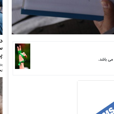
د
س
پ
ی باشد.
پنج 
تح