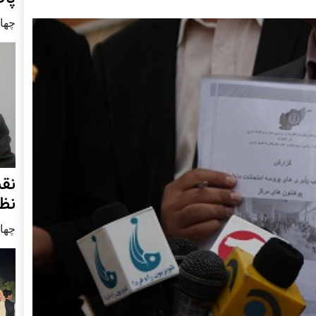
چهار شنب
نق
نظ
چهار شنب