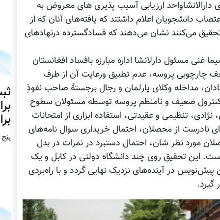
ری دارالانشاواحد ارزیابی آسیب پذیری های معروض به
اب دانشجویان اعلام داشتند که یافته‌های آنان که از
حقیق می‌کنند نشان می‌دهند که فسادگسترده درنهادهای
ما غنی مسئول دارلانشا اداره مبارزه بافساد افغانستان
ضعف چارچوبی پروسه، عدم تطبیق ورعایت آن از طرف
ان، مداخله وکلای پارلمان و رجال برجستۀ صاحب نفوذِ
ثبت
 کنترول ضعیف و نامنظم پروسه توسطه مسئولان سطوح
برا
نژادی، تنظیمی و عقیدتی، استفاده ابزاری از امتحانات
برا
 نادرست از محصلان، احتمال خریداری سوال نامه‌های
پنج شنبه2
لان مورد نظر شان، احتمال دستبرد در نمرات در بدل
ست. این تحقیق روی چند دانشگاه دولتی در کابل و یک
ش‌نویس در آینده‌های نزدیک نهایی گردد و با راه‌بردی
 گیرد.