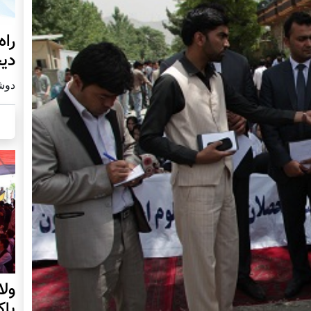
راه
دیج
دوشنبه19
ول
پا