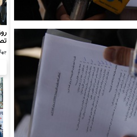
روز
تص
چهار شن