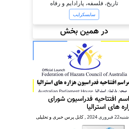
تاریخ، فلسفه، پارادایم و رفاه
سابسکرایب
در همین بخش
سم افتتاحیه فدراسیون شورای
ره های استرالیا
2 فبروری 2024
,
کابل پرس خبری و تحلیلی