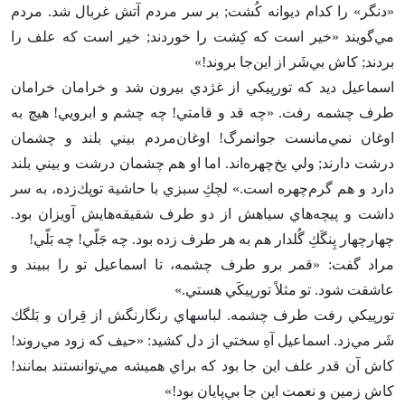
«دنگر» را كدام ديوانه كُشت‌; بر سر مردم آتش غربال شد. مردم
مي‌گويند «خير است كه كِشت را خوردند; خير است كه علف را
بردند; كاش بي‌شَر از اين‌جا بروند!»
اسماعيل ديد كه تورپيكي از غژدي بيرون شد و خرامان خرامان
طرف چشمه رفت‌. «چه قد و قامتي‌! چه چشم و ابرويي‌! هيچ به
اوغان نمي‌مانست جوانمرگ‌! اوغان‌مردم بيني بلند و چشمان
درشت دارند; ولي يخ‌چهره‌اند. اما او هم چشمان درشت و بيني بلند
دارد و هم گرم‌چهره است‌.» لچك‌ِ سبزي با حاشية توپك‌زده‌، به سر
داشت و پيچه‌هاي سياهش از دو طرف شقيقه‌هايش آويزان بود.
چهارچهار پِنگَك‌ِ گُلدار هم به هر طرف زده بود. چه جَلّي‌! چه بَلّي‌!
مراد گفت‌: «قمر برو طرف چشمه‌، تا اسماعيل تو را ببيند و
عاشقت شود. تو مثلاً تورپيكَي هستي‌.»
تورپيكي رفت طرف چشمه‌. لباسهاي رنگارنگش از قِران و بَلگك
شَر مي‌زد. اسماعيل آه‌ِ سختي از دل كشيد: «حيف كه زود مي‌روند!
كاش آن قدر علف اين جا بود كه براي هميشه مي‌توانستند بمانند!
كاش زمين و نعمت اين جا بي‌پايان بود!»