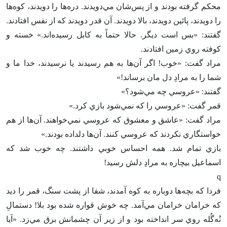
محكم گرفته بودند و از پس‌شان مي‌دويدند. دره‌ها را دويدند، كوه‌ها
را دويدند، پائين دويدند، بالا دويدند. آن قدر دويدند كه از نفس افتادند.
گفتند: «بس است ديگر. حالا حتماً به كابل رسيده‌اند.» خسته و
كوفته روي زمين افتادند.
مراد گفت‌: «خوب‌! اگر آن‌ها به هم رسيدند يا نرسيدند، خدا ما و
شما را به مرادِ دل مان برساند!»
گفتند: «عروسي چه مي‌شود؟»
قمر گفت‌: «عروسي را كه نمي‌شود بازي كرد.»
مراد گفت‌: «عاشق و معشوق كه عروسي نمي‌خواهند. آن‌ها از هم
خواستگاري نكردند كه عروسي كنند. آن‌ها دلداده بودند.»
بازي تمام شد. همه احساس خوبي داشتند. چه خوب شد كه
اسماعيل بيچاره به مرادِ دلش رسيد!
q
فردا كه بچه‌ها دوباره به كوه آمدند، شفا از پشت سنگ‌، قمر را ديد
كه خرامان خرامان مي‌آمد. چه خوش قواره شده بود بلا! دستمال‌ِ
نُه‌گُله روي سر انداخته بود و از زير آن چشمانش برق مي‌زد. «آيا