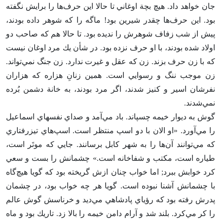
جان خواهد داد. هيچ بچة اوغاني تا حالا اين حرف‌ها را برايش نگفته
بود. اين حرف‌ها چقدر شيرين بود! ماگه را كه شوهر داده بودند،
پيش از شب زفاف شوهرش را نديده بود. تا حالا هم كه صاحب دو
اولاد شده بودند، با او حرف نزده بود. در شأن يك مرد اوغان نيست
كه با زن حرف بزند. زن كه عقل و غيرت ندارد. زن جنگ نمي‌تواند.
زن موجب ننگ و رسوايي است‌. همين زنان‌ِ هزاره كه هزاران
نفرشان اسير و كنيز شدند، اگر مرد بودند، به خانة دشمن بُرده
نمي‌شدند.
گوش به ديوار خيمه چسپاند. باد مي‌آمد و صداي نفسهاي اسماعيل
را مي‌آورد. «او الان با دو اسپ منتظر است‌. اسپ‌هاي تيزرفتاري
كه مي‌توانند آن‌ها را به شهر كابل برسانند. جايي كه موتَر است‌،
طياره است‌، مكتب و شفاخانه است‌.» چشمانش را بست و سعي
كرد خوابش ببرد; اما خواب چنان ازش گريخته بود كه گويا هيچ‌گاه
با چشمانش آشنا نبوده است‌. گويا هر چه خواب بود، در چشمان
پدرش رفته بود كه رؤياي پادشاهي مي‌ديد و خرناسش گوش عالم
را كر مي‌كرد. بلند شد و آرام دامن خيمه را بالا زد. تاريك بود و ماه