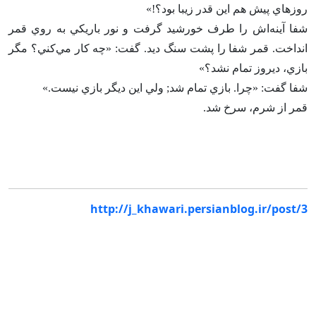
روزهاي پيش هم اين قدر زيبا بود؟!»
شفا آينه‌اش را طرف خورشيد گرفت و نور باريكي به روي قمر
انداخت‌. قمر شفا را پشت سنگ ديد. گفت‌: «چه كار مي‌كني‌؟ مگر
بازي‌، ديروز تمام نشد؟»
شفا گفت‌: «چرا. بازي تمام شد; ولي اين ديگر بازي نيست‌.»
قمر از شرم‌، سرخ شد.
http://j_khawari.persianblog.ir/post/3