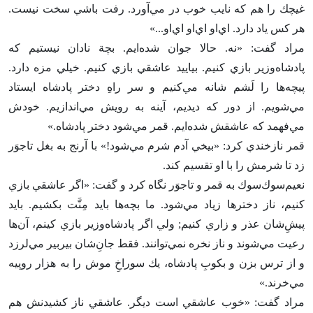
غيچك را هم كه نايب خوب در مي‌آورد. رفت باشي سخت نيست‌.
هر كس ياد دارد. اي‌او اي‌او اي‌او...»
مراد گفت‌: «نه‌. حالا جوان شده‌ايم‌. بچة نادان نيستيم كه
پادشاه‌وزير بازي كنيم‌. بياييد عاشقي بازي كنيم‌. خيلي مزه دارد.
پيچه‌ها را لَشم شانه مي‌كنيم و سر راه‌ِ دختر پادشاه ايستاد
مي‌شويم‌. از دور كه ديديم‌، آينه به رويش مي‌اندازيم‌. خودش
مي‌فهمد كه عاشقش شده‌ايم‌. قمر مي‌شود دختر پادشاه‌.»
قمر نازخندي كرد: «بيخي آدم شرم مي‌شود!» با آرنج به بغل تاجوَر
زد تا شرمش را با او تقسيم كند.
نعيم‌سوك‌سوك به قمر و تاجوَر نگاه كرد و گفت‌: «اگر عاشقي بازي
كنيم‌، ناز دخترها زياد مي‌شود. ما بچه‌ها بايد مِنَّت بكشيم‌. بايد
پيش‌ِشان عذر و زاري كنيم‌; ولي اگر پادشاه‌وزير بازي كينم‌، آن‌ها
رعيت مي‌شوند و ناز نخره نمي‌توانند. فقط جان‌ِشان بيربير مي‌لرزد
و از ترس بزن و بكوب‌ِ پادشاه‌، يك سوراخ‌ِ موش را به هزار روپيه
مي‌خرند.»
مراد گفت‌: «خوب عاشقي است ديگر. عاشقي ناز كشيدنش هم