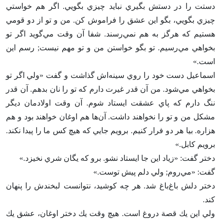
دستت را در دستش بگيري نبايد چيزي بگويي‌. اگر هم خواستي
چيزي بگويي‌، بگو اين عشق را فراموش كن‌. من و تو از دو قومي
هستيم كه هرگز به هم نمي‌رسند. شفا آن وقت مي‌گويد اگر تو
بخواهي مي‌رسيم‌. تو بگو خواستن من و تو مهم نيست‌; رسم اين
است‌.»
اسماعيل دست خود را روي سينه‌اش گذاشت و گفت «ولي اگر تو
بخواهي مي‌شود. من آن قدر غيرت دارم كه تو را نان بدهم‌. آن قدر
ننگ دارم كه پاي عشقت ايستاد شوم‌. آن وقت اولادمان ديگر
مشكل من و تو را نخواهند داشت‌. آن‌ها هم اوغان خواهند بود و هم
هزاره‌. بيا هر دو فرار كنيم‌. برويم جايي كه هيچ كس ما را پيدا نكند.
برويم كابل‌.»
دختر گفت‌: «زياد اين جا ايستاد نشو. برو كه يگان شري نخيزد.»
گفت‌: «مي‌روم‌; ولي دلم پيش توست‌.»
دختر دلش باغ‌باغ شد. هر چه كوشيد، نتوانست لبخندش را پنهان
كند.
ولي اين يك قصة دروغ است‌. هيچ وقت يك دختر اوغان‌، عشق يك