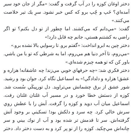
دختر اوغان كوزه را در آب گرفت و گفت‌: «مگر از جان خود سير
آمده‌اي‌؟ خَپ و چُپ برو كه كس خبر نشود. سرِ يك تير خلاصت
مي‌كنند.»
گفت‌: «مي‌دانم كه مي‌كشند. اما چطور از تو دل بكنم‌؟ تو اگر
راضي به كشتنم هستي‌، جانم چه قابل دارد!»
دختر چين به ابرو انداخت‌: «گفتم برو. تا رسوايي بالا نشده برو.»
«مي‌روم‌، تا آخر دنيا هم مي‌روم‌، اما به شرطي كه تو با من باشي‌.
باور كن كه تو همه چيزم شده‌اي‌.»
دختر فكري شد: «چه حرفهاي خوبي مي‌زند! چه عاشقانه‌! هزاره و
عشق‌! هزاره و دلدادگي‌!» به اسماعيل نگاه كرد. جوان بود و رشيد.
شور عشق از برق چشمانش مي‌تراويد. دل تورپيكَي سُست شد.
كوزه از دستش خطا خورد و در مسير آب غلتان غلتان رفت‌.
اسماعيل ميان آب دويد و كوزه را گرفت‌. آبش را با عطش روي
سرش خالي كرد. چه سرد و دلكش بود! تسكيني بر وجود آتش
گرفته‌اش‌. سر تا قدمش تر شده بود و آب از نوك بيني و سر
چانه‌اش مي‌چكيد. كوزه را از نو پر كرد و به دست دختر داد. دختر