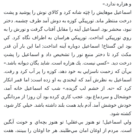
و هزاره ندارد.»
اسماعيل موهايش را چَپَه شانه كرد و كالاي نوش را پوشيد و پشت
درخت منتظر ماند. تورپيكَي كوزه به دوش آمد طرف چشمه‌. دختر
نبود، محشر بود. اسماعيل آينه را مقابل آفتاب گرفت و نورش را به
روي تورپيكي انداخت‌. تورپيكي هراسان به اطراف نگاه كرد. كي
بود اين گستاخ‌! اسماعيل دوباره آينه انداخت‌; اما اين بار آن قدر
مكث كرد تا دختر منبع‌ِ نور را تشخيص داد و اسماعيل را پشت‌ِ
درخت ديد. «كسي نيست‌. يك هزاره است‌. شايد يگان ديوانه باشد.»
بي‌آن كه زحمت ناسزايي به خود دهد، كوزه را پر آب كرد و رفت‌.
اسماعيل به نظرش آمد كه لبخندي به او زده است‌; اما قمر انكار
كرد كه «نه‌. از خشم لب گزيده‌.» شب كه اسماعيل خانه آمد،
خوشحال و سردماغ بود. عجب كاري كرده بود آن روز! از مردانگي
خودش خوشش آمد. آدم بايد همت بلند داشته باشد. خيلي كار شود،
كشته شود.
ولي اسماعيل‌! تو هنوز بي‌عقلي‌! تو هنوز بچه‌اي و خونت آبگين
است‌. مردم از اوغان امان مي‌طلبند. هر جا اوغان را ببينند، هفت