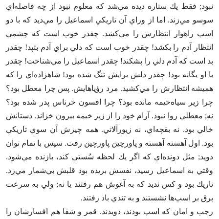
نبود; فقط يك ستاره ديده مي‌شد كه معلوم نبود از چه فاصله‌اي
سوسو مي‌زند. اما از وراي آن تاريكي اسماعيل را مي‌ديد كه با دو
اسپ راهوار انتظارش را مي‌كشد. چقدر خوب است كه چشمي
انتظار آدم را بكشد! چقدر خوب است كه دلي براي آدم بتپد! چقدر
بد است كه آدم دلي را بشكند! چقدر اسماعيل را مي‌شناخت‌! چقدر
با او يگانه بود! چقدر دلش برايش تنگ شده بود! شاهزاده‌اي را كه
هميشه انتظارش را مي‌كشيد. مرد رؤياهايش‌. پس چرا معطل بود؟
چرا زير سياه‌خيمه مانده بود؟ چرا افسون خرناس پدر شده بود؟
نه‌; معطلي روا نبود. آرام خود را از زير خيمه بيرون خزاند. دستانش
خالي بود. نه بقچه‌اي‌، نه زيورآلاتي‌. همه چيزش آن سوي تاريكي
بود. اول آهسته آهسته و پاورچين پاورچين رفت‌. سپس با تمام توان
دويد; مثل دونده‌اي كه اگر يك لحظه سُستي كند، بازنده مي‌شود.
وقتي به اسماعيل رسيد، نفسش بريده بود قلبش بي‌شمار مي‌زد.
تاريك بود و كس نديد كه به آغوش هم رفتند يا نه‌; ولي به سرعت
برق بر اسپ‌ها نشستند و به تندي باد رفتند.
رجب و امان كه اسپ بودند، دويدند. قمر و شفا هم افسارشان را