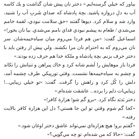
بياور كه خيلي گرسنه‌ايم‌.» دختر نان پيش شان گذاشت و يك كاسه
آب به دل‌ِ دروازه پاشيد. بچة پادشاه كه صداي شَرب‌ِ آب را شنيد،
وارد شد و سلام كرد. ديوها گفتند «حق سلامت نبودي‌، لقمة خامم
مي‌شدي / طعام به پيشم نبودي فداي نامم مي‌شدي‌. بيا نان بخور!»
اسماعيل گفت‌: «من هم فردا مي‌روم ميان سياه‌خيمه‌شان‌. سر
نان مي‌روم كه به احترام نان مرا نكشند. ولي پيش از رفتن بايد با
دختر حرف بزنم‌. بچة پادشاه و ملكة خدا هم حرف زده بودند.»
فردا باز موهايش را لَشم شانه كرد و خاك پيراهن و تنبانش را تكاند
و چشم به سياه‌خيمه‌ها نشست‌. وقتي تورپيكي طرف چشمه آمد،
دلش را كُل كرد و راهش را گرفت‌. گفت‌: «تو خيلي زيبايي‌...!
زيبايي‌ات دلم را برده‌... عاشقت شده‌ام‌.»
دختر بَدبَد نگاه كرد. «برو گم شو! هزارة كافر!»
«كجا گم شوم وقتي تو اين جا هستي‌؟ دل اين هزارة كافر بالايت
رفته‌.»
«گفتم برو! هيچ هزاره‌اي نمي‌تواند عاشق دختر اوغان شود.»
گفت‌: «حالا كه من شده‌ام‌. تو چه مي‌گويي‌؟»