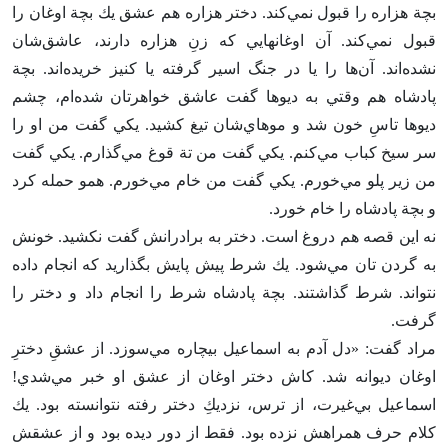
بچة هزاره را قبول نمي‌كند. دختر هزاره هم عشق يك بچة اوغان را
قبول نمي‌كند. آن اوغانهايي كه زن‌ِ هزاره دارند، عاشق‌شان
نشده‌اند. آن‌ها را يا در جنگ اسير گرفته يا كنيز خريده‌اند. بچة
پادشاه هم وقتي به ديوها گفت عاشق خواهرتان شده‌ام‌، چشم
ديوها تاس‌ِ خون شد و موهاي‌شان تيغ كشيد. يكي گفت من او را
سر سيخ كباب مي‌كنم‌. يكي گفت من تة قوغ مي‌گذارم‌. يكي گفت
من زير پلو مي‌خورم‌. يكي گفت من خام مي‌خورم‌. همو حمله كرد
و بچة پادشاه را خام خورد.
نه اين قصه هم دروغ است‌. دختر به برادرانش گفت نكشيد. خونش
به گردن تان مي‌شود. يك شرط پيش پايش بگذاريد كه انجام داده
نتواند. شرط گذاشتند. بچة پادشاه شرط را انجام داد و دختر را
گرفت‌.
مراد گفت‌: «دل آدم به اسماعيل بيچاره مي‌سوزد. از عشق‌ِ دخترِ
اوغان ديوانه شد. كاش دختر اوغان از عشق او خبر مي‌شدي‌!
اسماعيل بي‌غيرت‌، از ترس‌، نزديك‌ِ دختر رفته نتوانسته بود. يك
كلام حرف همراهش نزده بود. فقط از دور ديده بود و از عشقش