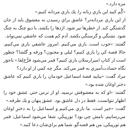
مزه دارد.»
«گُم كنيد اين بازي زنانه را. يك بازي مردانه كنيم‌.»
از اين بازي مردانه‌تر؟ عاشق براي رسيدن به معشوق بايد از جان
گذشتگي كند. از خطرها تير شود. اژدها را بكشد، با ديو چنگ به چنگ
شود. تشنگي و گرسنگي بكشد. آدم كم همت كه عاشقي نمي‌تواند.
گفتند: «خوب است‌. بازي مي‌كنيم‌. امروز عاشقي بازي مي‌كنيم‌.
حالا قصة كي را بازي كنيم‌؟ ليلي و مجنون‌؟ ورقه و گلشا؟ چطور
است از كتاب‌ِ اميرارسلان بازي كنيم‌؟ قمر مي‌شود فرُّخ‌لِقا.» تاجوَر
نگاه حسادت‌آميزي به قمر مي‌كند. مگر چه كمي از او دارد؟
مراد گفت‌: «بياييد قصة اسماعيل خودمان را بازي كنيم كه عاشق
دختر اوغان شده بود.»
گفتند: «او كه به معشوقش نرسيد. او از ترس حتي عشق خود را
اظهار نتوانست‌. فقط در دل عاشق بود. عشق پنهان و يك طرفه‌.»
گفت‌: «خير است‌. ما بازي مي‌كنيم و اسماعيل را به دخترِ اوغان
مي‌رسانيم‌. نامش چي بود؟ تورپيكَي‌. شفا مي‌شود اسماعيل‌; قمر
هم تورپيكي‌; من هم قصه‌گو. شما هم براي‌شان دعا كنيد.»