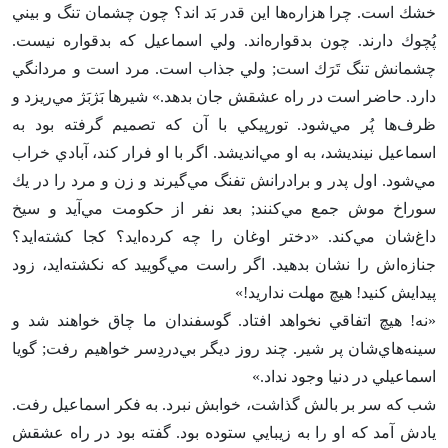
خشك است‌. چرا هزاره‌ها اين قدر بَد اند؟ چون چشمان تنگ و بيني
پُچوك دارند. چون بدقواره‌اند. ولي اسماعيل كه بدقواره نيست‌.
چشمانش تنگ تَرَك است‌; ولي جذاب است‌. مرد است و مردانگي
دارد. حاضر است در راه عشقش جان بدهد.» شيرها بَژبَژ مي‌ريزد و
ظرف‌ها پُر مي‌شود. تورپيكي با آن كه تصميم گرفته بود به
اسماعيل نينديشد، به او مي‌انديشد. اگر با او فرار كند، آبادي خراب
مي‌شود. اول پدر و برادرانش تفنگ مي‌گيرند و زن و مرد را در يك
سوراخ موش جمع مي‌كنند; بعد نفر از حكومت مي‌آيد و سيخ
داغ‌شان مي‌كند. «دختر اوغان را چه كرده‌ايد؟ كجا كشته‌ايد؟
جنازه‌اش را نشان بدهيد. اگر راست مي‌گوييد كه نكشته‌ايد، زود
پيدايش كنيد! هيچ مهلت نداريد!»
«نه‌! هيچ اتفاقي نخواهد افتاد. گوسفندان ما چاق خواهند شد و
سينه‌هاي‌شان پر شير. چند روز ديگر بي‌دردِسر خواهيم رفت‌; گويا
اسماعيلي در دنيا وجود نداد.»
شب كه سر بر بالش گذاشت‌، خوابش نبرد. به فكر اسماعيل رفت‌.
يادش آمد كه او را به زيبايي ستوده بود. گفته بود در راه عشقش