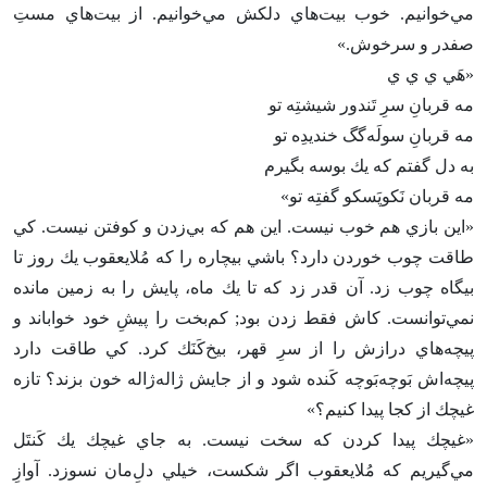
مي‌خوانيم‌. خوب بيت‌هاي دلكش مي‌خوانيم‌. از بيت‌هاي مست‌ِ
صفدر و سرخوش‌.»
«هَي ي ي ي
مه قربان‌ِ سرِ تَندور شيشتِه تو
مه قربان‌ِ سولَه‌گگ خنديدِه تو
به دل گفتم كه يك بوسه بگيرم‌
مه قربان نَكوپَسكو گفتِه تو»
«اين بازي هم خوب نيست‌. اين هم كه بي‌زدن و كوفتن نيست‌. كي
طاقت چوب خوردن دارد؟ باشي بيچاره را كه مُلايعقوب يك روز تا
بيگاه چوب زد. آن قدر زد كه تا يك ماه‌، پايش را به زمين مانده
نمي‌توانست‌. كاش فقط زدن بود; كم‌بخت را پيش‌ِ خود خواباند و
پيچه‌هاي درازش را از سرِ قهر، بيخ‌كَنَك كرد. كي طاقت دارد
پيچه‌اش بَوچه‌بَوچه كَنده شود و از جايش ژاله‌ژاله خون بزند؟ تازه
غيچك از كجا پيدا كنيم‌؟»
«غيچك پيدا كردن كه سخت نيست‌. به جاي غيچك يك كَنتَل
مي‌گيريم كه مُلايعقوب اگر شكست‌، خيلي دل‌ِمان نسوزد. آوازِ