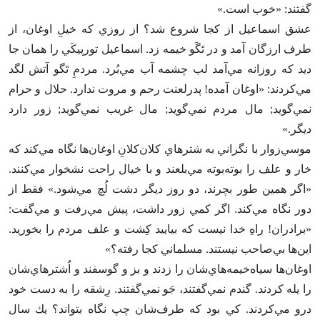
گفتند: «خوب است‌.»
عشق اسماعيل از كجا شروع شد؟ از روزي كه خيل‌ِ اوغان‌، از
طرف ارزگان آمد و در تَگَو خيمه زد. اسماعيل تورپيكَي را همان جا
ديد كه روزانه مي‌آمد لب چشمه آب مي‌بُرد. مردم‌ِ تَگو آتش لگد
مي‌كردند: «اوغان آمده‌! پدرلعنت رحم و مروت ندارد. حلال و حرام
نمي‌گويد; مال مردم نمي‌گويد; مال غريب نمي‌گويد; زور دارد
ديگر.»
موسي‌زوار با نگراني به شترهاي كلان‌كلان‌ِ اوغان‌ها نگاه مي‌كند كه
خار و علف را بوته‌بوته مي‌بلعند و با خيال راحت نشخوار مي‌كنند.
«اگر همين طور بچرند، دو روز ديگر دشت لُچ مي‌شود.» فقط از
دور نگاه مي‌كند. اگر كمي زور داشت‌، پيش مي‌رفت و مي‌گفت‌:
«برادران‌! راه‌ِ خدا نيست كه بياييد كِشت و علف مردم را بخوريد.
اين‌ها بي‌صاحب نيستند. مسلماني كجا رفته‌؟»
اوغان‌ها سياه‌خيمه‌هاي‌شان را زدند و بز و گوسفند و اُشترهاي‌شان
را يله كردند. گندم نمي‌گفتند، جَو نمي‌گفتند. رِشقه را به دست خود
درو مي‌كردند. كي بود كه طرف‌شان چپ نگاه بتواند؟ يك سال