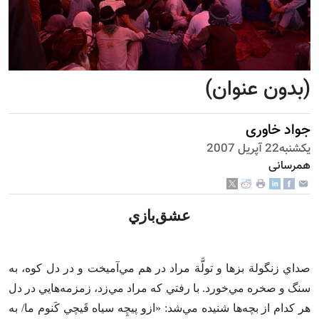
(بدون عنوان)
جواد خاوری
يكشنبه22 آپریل 2007
همرسانی
عشق‌بازي‌
صداي زنگولة بزها و تولَّة مراد در هم مي‌آميخت و در دل كوه‌، به
سنگ و صخره مي‌خورد. با رفتي كه مراد مي‌زد، زمزمه‌هايي در دل
هر كدام از بچه‌ها شنيده مي‌شد: «ازو پيچِه سياه قَيچي كَنوم ما/ به