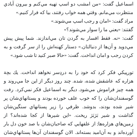
اسماعيل گفت‌: «من امشب دو اسپ تهيه مي‌كنم و بيرون آبادي
منتظرت مي‌مانم‌. وقتي همه خواب رفتند، بيا كه فرار كنيم‌.»
مراد گفت‌: «امان و رجب اسپ مي‌شوند.»
گفتند: «يعني ما را سوار مي‌شوند؟»
گفت‌: «نه‌. فقط افسار به گردن تان مي‌اندازند. شما پيش پيش
مي‌دويد و آن‌ها از دنبالتان‌.» دستار كهنه‌اش را از سر گرفت و به
كردن رجب و امان انداخت‌. گفت‌: «حالا صبر كنيد تا شب شود.»
تورپيكي فكر كرد كه خود را به دردِسر نخواهد انداخت‌. يك بچة
هزاره كه عاشقش شده‌، شده‌. چند روز ديگر از اين جا مي‌روند و
همه چيز فراموش مي‌شود. ديگر به اسماعيل فكر نمي‌كرد. رفت
گوسفندان‌شان را كه خوب علف خورده بودند و پستانهاي‌شان پر
شير شده بودند، بدوشد. ظرفي را زير پستانهاي سنگين‌شان
گذاشت و شير بَژبَژ ريخت‌. «اين شيرها از كجا شده‌اند؟ از
زمين‌هاي هزاره‌ها; از علفهايي كه صاحبان‌شان با صد خون دل بار
آورده‌اند و به آن‌اميد بسته‌اند. الان گوسفندان آن‌ها پستانهاي‌شان