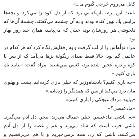
كابل مي‌روم خَرچي كَنوم ما...»
باعث اين بزم‌، باريكه‌آبي بود كه از دل‌ِ كوه زا مي‌كرد و بچه‌ها
برايش يك نهور كنده بودند و به آن چشمه مي‌گفتند. چشمة آن‌ها كه
دلخوشي هر روزشان بود، خيلي كه مي‌پاييد، همان چند روز بهار
بود.
مراد تولَّه‌اش را از لب گرفت و به رفقايش نگاه كرد كه هر كدام در
عالمي گم بود. حالا فقط صداي زنگولة بزها مي‌آمد كه از بس با
كوه و دره عجين شده بود، كسي نمي‌شنيد. مراد گفت‌: «بياييد يك
بازي كنيم‌.»
«چه بازي كنيم‌؟ پادشاه‌وزير كه خيلي بازي كرده‌ايم‌. پشت و پهلوي
مان درد مي‌كند از بس كه همديگر را زده‌ايم‌.»
«بياييد مردك غيچكي را بازي كنيم‌.»
«مادعيسي‌؟»
«نه‌. باشي‌. مادعيسي خيلي غمناك مي‌زند. بيخي دل آدم مي‌گيرد.
باشي خوب است كه شاد مي‌زند و غم و غصه را از دل آدم
مي‌كشد. باشي كه زد، همه برمي‌خيزيم و با هم مي‌رقصيم و