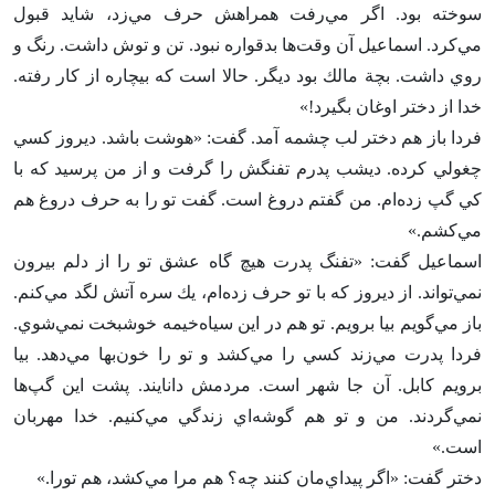
سوخته بود. اگر مي‌رفت همراهش حرف مي‌زد، شايد قبول
مي‌كرد. اسماعيل آن وقت‌ها بدقواره نبود. تن و توش داشت‌. رنگ و
روي داشت‌. بچة مالك بود ديگر. حالا است كه بيچاره از كار رفته‌.
خدا از دختر اوغان بگيرد!»
فردا باز هم دختر لب چشمه آمد. گفت‌: «هوشت باشد. ديروز كسي
چغولي كرده‌. ديشب پدرم تفنگش را گرفت و از من پرسيد كه با
كي گپ زده‌ام‌. من گفتم دروغ است‌. گفت تو را به حرف دروغ هم
مي‌كشم‌.»
اسماعيل گفت‌: «تفنگ پدرت هيچ گاه عشق تو را از دلم بيرون
نمي‌تواند. از ديروز كه با تو حرف زده‌ام‌، يك سره آتش لگد مي‌كنم‌.
باز مي‌گويم بيا برويم‌. تو هم در اين سياه‌خيمه خوشبخت نمي‌شوي‌.
فردا پدرت مي‌زند كسي را مي‌كشد و تو را خون‌بها مي‌دهد. بيا
برويم كابل‌. آن جا شهر است‌. مردمش دانايند. پشت اين گپ‌ها
نمي‌گردند. من و تو هم گوشه‌اي زندگي مي‌كنيم‌. خدا مهربان
است‌.»
دختر گفت‌: «اگر پيداي‌مان كنند چه‌؟ هم مرا مي‌كشد، هم تورا.»