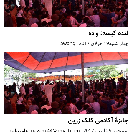
لنډه کیسه: واده
چهار شنبه19 جولای 2017
,
lawang
جایزۀ آکادمی کلک زرین
سه شنبه25 آپریل 2017
,
payam.44@gmail.com (علی پیام)