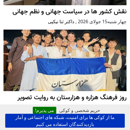
نقش کشور ها در سیاست جهانی و نظم جهانی
چهار شنبه15 جولای 2026
,
داکتر ثنا نیکپی
روز فرهنگ هزاره و هزارستان به روایت تصویر
چهار شنبه27 می 2026
,
کابل پرس خبری و تحلیلی
حریم شخصی و کوکی
می پذیرم!
ما از کوکی ها برای امنیت، شبکه های اجتماعی و آمار
اعتراض
بازدیدکنندگان استفاده می کنیم