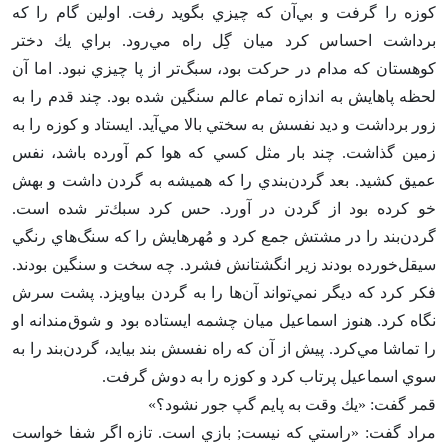
كوزه را گرفت و بي‌آن كه چيزي بگويد رفت‌. اولين گام را كه
برداشت احساس كرد ميان گِل راه مي‌رود. براي يك دختر
كوهستان كه مدام در حركت بود، سبگ‌تر از پا چيزي نبود. اما آن
لحظه پاهايش به اندازه تمام عالم سنگين شده بود. چند قدم را به
زور برداشت و ديد نفسش به سختي بالا مي‌آيد. ايستاد و كوزه را به
زمين گذاشت‌. چند بار مثل كسي كه هوا كم آورده باشد، نفس
عميق كشيد. بعد گردن‌بندي را كه هميشه به گردن داشت و بهش
خو كرده بود از گردن در آورد. حس كرد سبك‌تر شده است‌.
گردن‌بند را در مشتش جمع كرد و مُهرهايش را كه سنگ‌هاي رنگي
سيقل‌خورده بودند زير انگشتانش فشرد. چه سخت و سنگين بودند.
فكر كرد كه ديگر نمي‌تواند آن‌ها را به گردن بياويزد. پشت سرش
نگاه كرد. هنوز اسماعيل ميان چشمه ايستاده بود و شوق‌مندانه او
را تماشا مي‌كرد. پيش از آن كه راه نفسش بند بيايد، گردن‌بند را به
سوي اسماعيل پرتاب كرد و كوزه را به دوش گرفت‌.
قمر گفت‌: «يك وقت به پايم گپ جور نشود؟»
مراد گفت‌: «راستي كه نيست‌; بازي است‌. تازه اگر شفا خواست