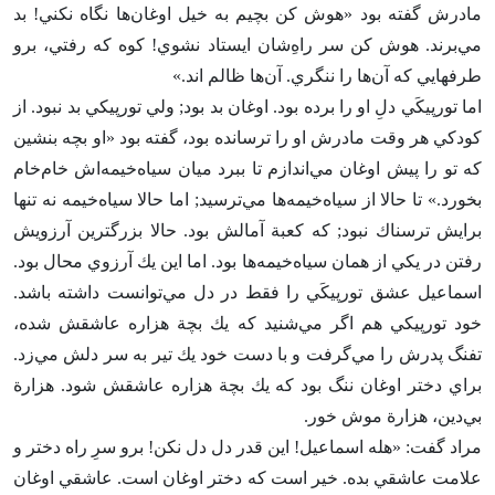
مادرش گفته بود «هوش كن بچيم به خيل اوغان‌ها نگاه نكني‌! بد
مي‌برند. هوش كن سر راه‌ِشان ايستاد نشوي‌! كوه كه رفتي‌، برو
طرفهايي كه آن‌ها را ننگري‌. آن‌ها ظالم اند.»
اما تورپيكَي دل‌ِ او را برده بود. اوغان بد بود; ولي تورپيكي بد نبود. از
كودكي هر وقت مادرش او را ترسانده بود، گفته بود «او بچه بنشين
كه تو را پيش اوغان مي‌اندازم تا ببرد ميان سياه‌خيمه‌اش خام‌خام
بخورد.» تا حالا از سياه‌خيمه‌ها مي‌ترسيد; اما حالا سياه‌خيمه نه تنها
برايش ترسناك نبود; كه كعبة آمالش بود. حالا بزرگترين آرزويش
رفتن در يكي از همان سياه‌خيمه‌ها بود. اما اين يك آرزوي محال بود.
اسماعيل عشق تورپيكَي را فقط در دل مي‌توانست داشته باشد.
خود تورپيكي هم اگر مي‌شنيد كه يك بچة هزاره عاشقش شده‌،
تفنگ پدرش را مي‌گرفت و با دست خود يك تير به سر دلش مي‌زد.
براي دختر اوغان ننگ بود كه يك بچة هزاره عاشقش شود. هزارة
بي‌دين‌، هزارة موش خور.
مراد گفت‌: «هله اسماعيل‌! اين قدر دل دل نكن‌! برو سرِ راه دختر و
علامت عاشقي بده‌. خير است كه دختر اوغان است‌. عاشقي اوغان