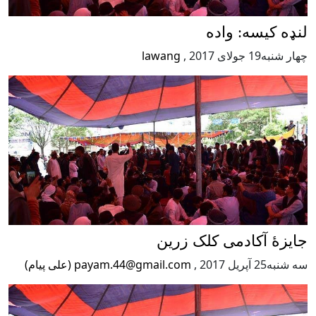
لنډه کیسه: واده
چهار شنبه19 جولای 2017
,
lawang
جایزۀ آکادمی کلک زرین
سه شنبه25 آپریل 2017
,
payam.44@gmail.com (علی پیام)