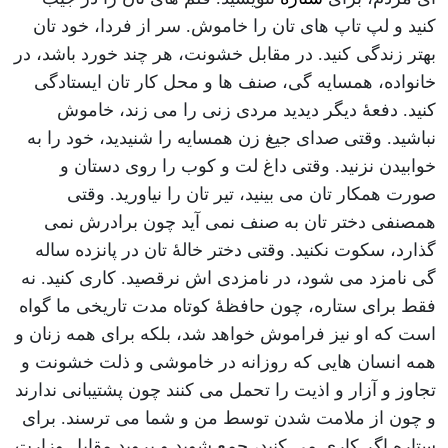
کنید و لپ تاپ های تان را خاموش. سر از فردا، خود تان
بهتر زندگی کنید. در مقابل خشونت، هر چند خورد باشد، در
خانواده، همسایه گی، صنف ها و محل کار تان ایستادگی
کنید. دفعۀ دیگر دیدید مردی زنی را می زند، خاموش
نباشید. وقتی صدای جیغ زن همسایه را شنیدید، خود را به
خوابیدن نزنید. وقتی داغ لت و کوب را روی دستان و
صورت همکار تان می بینید، تیر تان را نیاورید. وقتی
همصنفی دختر تان به صنف نمی آید چون برادرش نمی
گذارد، سکوت نکنید. وقتی دختر خالۀ تان در پانزده ساله
گی نامزد می شود، در نامزدی اش نرقصید. کاری کنید. نه
فقط برای ستاره، چون حافظۀ کوتاه مدت تاریخی ما گواه
است که او نیز فراموش خواهد شد، بلکه برای همه زنان و
همه انسان هایی که روزانه در خاموشی و ذلت خشونت و
تجاوز و آزار و اذیت را تحمل می کنند چون پشتیبانی ندارند
و چون از ملامت شدن توسط من و شما می ترسند. برای
ستاره اگر کاری می کنید، جمع شوید و بروید مقابل وزارت