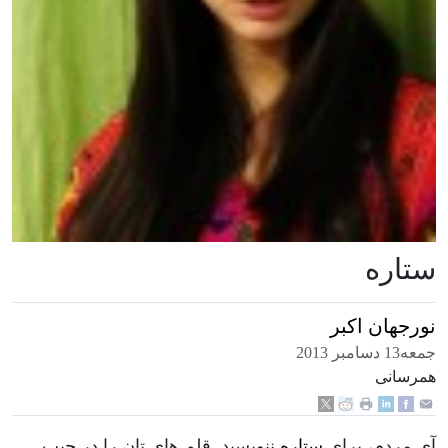
ستاره
نورجهان اکبر
جمعه13 دسامبر 2013
همرسانی
آی مردم، برای
ستاره
ننویسید. قلم های تان را در جیب