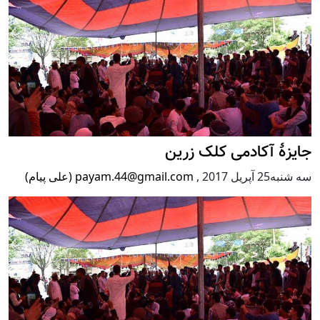
جایزۀ آکادمی کلک زرین
سه شنبه25 آپریل 2017
,
payam.44@gmail.com (علی پیام)