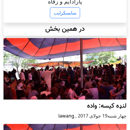
پارادایم و رفاه
سابسکرایب
در همین بخش
لنډه کیسه: واده
چهار شنبه19 جولای 2017
,
lawang