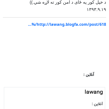
د خپل کور په ځای د امن کور ته لاړه شي.))
۱۳۹۳.۹.۱۹
http://lawang.blogfa.com/post/618/%...
آنلاین :
lawang
آنلاین :