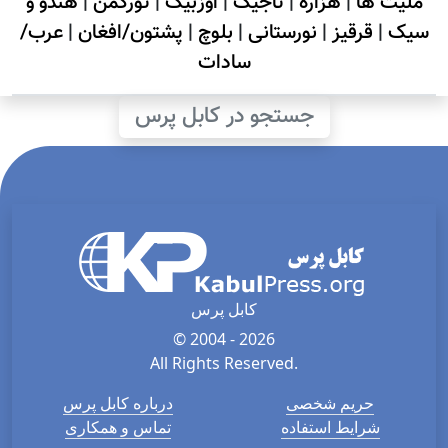
ملیت ها
|
هزاره
|
تاجیک
|
اوزبیک
|
تورکمن
|
هندو و
سیک
|
قرقیز
|
نورستانی
|
بلوچ
|
پشتون/افغان
|
عرب/
سادات
جستجو در کابل پرس
کابل پرس
© 2004 - 2026
All Rights Reserved.
حریم شخصی
درباره کابل پرس
شرایط استفاده
تماس و همکاری