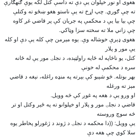
هغوى او نور خپلوان يې دې ته داسې کتل لکه يوې ګنهګارې
ته چې ګوري. چپ اړخ ته يې ناستو هغو ښځو ته وکتلې
چې بيا بيا يې د محکمې په جريان کې پر قاضي غږ کاوه
چې زاني ملا ته سخته سزا وټاکي.
هغوی ډېرې خوشاله وې. يوه ميرمن چې کله يې دې او كله
يې مور و پلار
کتل، یو ناڅاپه له ځايه راولټېده، د نجلۍ مور يې له ځانه
سره د محکمې له خونې
بهر بوتله. څو شېبو کې بېرته په منډه راغله، نېغه د قاضي
مېز ته ورغله
او ورو يې د هغه په غوږ کې څه وويل.
قاضي د نجلۍ مور و پلار او خپلوانو ته په ځير وکتل او تر
څه سوچ وروسته
يې وويل: ((دا محکمه د نجلۍ د ژوند د ژغورلو پخاطر يوه
سلا کوي چې هغه دې