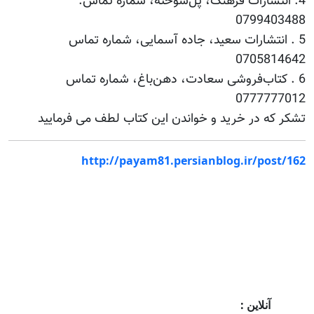
4. انتشارات فرهنگ، پل‌سوخته، شماره تماس:
0799403488
5 . انتشارات سعید، جاده آسمایی، شماره تماس
0705814642
6 . کتاب‌فروشی سعادت، دهن‌باغ، شماره تماس
0777777012
تشکر که در خرید و خواندن این کتاب لطف می فرمایید
http://payam81.persianblog.ir/post/162
آنلاین :