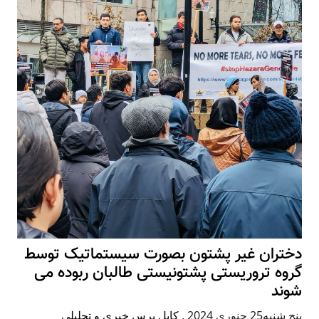
دختران غیر پشتون بصورت سیستماتیک توسط
گروه تروریستی پشتونیستی طالبان ربوده می
شوند
پنج شنبه25 جنوری 2024
,
کابل پرس خبری و تحلیلی