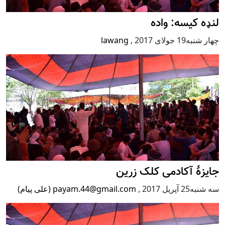
لنډه کیسه: واده
چهار شنبه19 جولای 2017
,
lawang
جایزۀ آکادمی کلک زرین
سه شنبه25 آپریل 2017
,
payam.44@gmail.com (علی پیام)