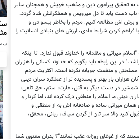
 یک به تحقیق پیرامون دین و مذهب خویش و همچنان سایر
 ناب دست یابد تا دل میرویس و همفکرانش شاد گردد.
 برش اش مطالعه کنیم. مردم را بخاطر بیسوادی و
سکو
ا فراهم کردن شرایط مادی، ارزش های بنیادی انسانیت را
مث
سه شنبه
"اسلام میراثی و مقلدانه را خداوند قبول ندارد، تا اینکه
 در این رابطه باید بگویم که خداوند کسانی را هزاران
ی مصلحتی و منفعت جویانه نکرده است. اکثریت مردم
آنان هزاران بار بهتر و پسندیده تر از عملکرد سران دینی
شمشیر در دست دیگر به قتل، غارت، ستم، حق تلفی،
ران دینی ما اسلام را منطقی درک کرده اند، اما کردار و
 همان میراثی ساده و صادقانه اش به از منطقی و
ول کنید والا سر تان از گردن سیاف، ربانی، محقق،
هستند که از غوغای روزانه عقب نمانند"؟ پدران معنوی شما