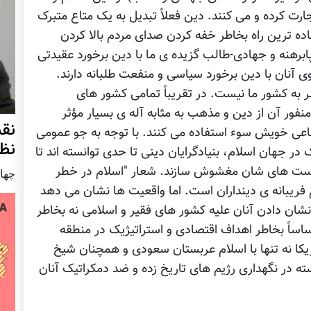
ت کرده و می کنند. دین فعلاً تبدیل به یک متاع متبرک
ه ترین راه بخاطر خفه کردن صدای مردم بالا کردن
رهنه و جهادی-طالب گزیده ی ما با دین برخورد عقیدتی
ی آنان با دین برخورد سیاسی و منفعت طلبانه دارند.
 به کشور ما نیست. در تقریباً تمامی کشور های
نفور آن از دین و مذهب به مثابه آله ی بسیار مؤثر
نق
عی خویش سوء استفاده می کنند. با توجه به جو عمومی
نظ
هان اسلام، بنیادگرایان دینی تا حدی توانسته اند تا
 خواست های شان مغشوش سازند. شعار "اسلام در خطر
چهار شنب
 فریبانه ی دینداران است. اما واقعیت ها نشان می دهد
ان دادن آنان علیه کشور های فقیر و اسلامی نه بخاطر
ساساً بخاطر اهداف اقتصادی و استراتیژیک در منطقه
یکا نه تنها با اسلام عربستان سعودی و همچنان شیخ
ته در نگهداری رژیم های تاریخ زده و ضد دمکراتیک آنان