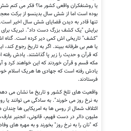
یا روشنفکران واقعی کشور ما؟ فکر می کنم ش
بوده است اما از شش سال بدینسو از برکت معجزا
تنها قادر به دیدن قضایای شش سال اخیر است. و
برایش "یک کشف بزرگ دست داد". تبریک برای خو
"کشف" تاریخی اش کمی دیر کرده است. گناه 
یا هم بی طرفانه ببیند. اگر به تاریخ رجوع کند، 
که قرآن و حدیث را زیر پا گذاشتند. یادش رفته 
مکه قسم و قرآن خوردند که این خواهند کرد و آن 
یادش رفته است که جهادی ها هریک اسلام خود را 
فرستادند.
واقعیت های تلخ کشور و تاریخ ما نشان می دهد ک
به نرخ روز می خورند". به سادگی می توانند یا 
ائتلاف شمال از روس ها به امریکایی ها چندان ه
ملیون دالر در دست فهیم، قانونی، انجنیر عارف،
که "نان را به نرخ روز" بخورند و به مهره های وفا