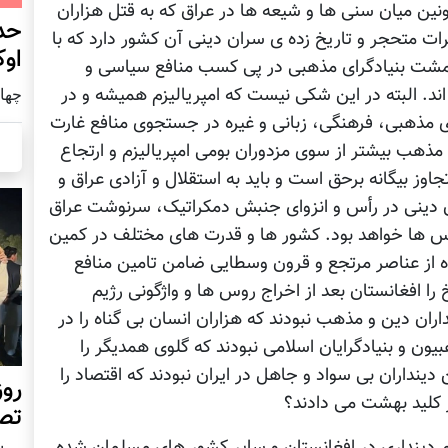
ین میان سنی ها و شیعه ها در عراق که به قتل هزاران
حد
ت متحجر و تاریخ زده ی سران دینی آن کشور دارد که با
اوک
مشت بنیادگرای مذهبی در پی کسب منافع سیاسی و
د. البته در این شکی نیست که امپریالیزم همیشه و در
چهار شنب
 مذهبی، فرهنگی، زبانی و غیره در جستجوی منافع غارت
و مذهب بیشتر از سوی مزدوران بومی امپریالیزم و ارتجاع
وز بیگانه برحق است و باید به استقلال و آزادی عراق و
یان دینی در رأس و انزوای جنبش دمکراتیک، سرنوشت عراق
روس ها خواهد بود. کشور ها و قدرت های مختلف در کمین
ده از عناصر مرتجع و قرون وسطایی ضامن تامین منافع
ا افغانستان بعد از اخراج روس ها و واژگونی رژیم
ان دین و مذهب نبودند که هزاران انسان بی گناه را در
ون و بنیادگرایان اسلامی نبودند که گلوی همدیگر را
ن دینداران بی سواد و جاهل در ایران نبودند که اقتصاد را
روز
ر کلید بهشت می دادند؟
تص
رم دینداری در افغانستان و سایر کشور های مسلمان شده