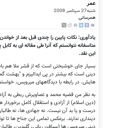
عمر
شنبه27 سپتامبر 2008
همرسانی
یادآوری: نکات پایین را چندی قبل بعد از خواندن
متاسفانه نتوانستم که آنرا طی مقاله ای به کابل
این نقد.
بسیار جای خوشبختی است که از قشر ملا هم باسو
دینی است که بیشتر در پی ایدالیزم و "بهشت گم
هایش. در رابطه با دیدگاههای میرویس، خواستم م
به نظر من قضیه محمد و تصاویرش ربطی به آزادی 
(دین اسلام) از آزادی و استقلال کامل برخوردار
درست و یا بد آن نیست. نه جهادی ها، نه طالبا
دینداری ندارند. برعکس تمامی این جناح ها تا توا
دینی میرویس ها (سیاف، ربانی، گلبدین، طالبان