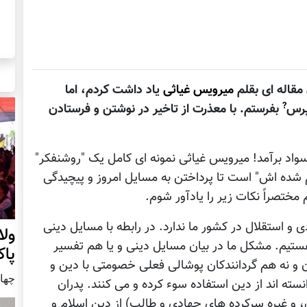
 مقاله ای بقلم
میرویس غیاثی
یاد داشت کردم، اما
?
 پرس
بفرستم. با معذرت از تاخیر در نوشتن و فرستادن
اد برآمد! میرویس غیاثی نمونه ای کامل یک "روشنفکر"
 شده اش" است تا پرداختن به مسایل امروز و پیچیدگی
ختصراً نکات زیر را یادآور شوم.
و استقلال در کشور ما ندارد. در رابطه با مسایل دینی
ول
 هستیم. مشکل ما در بیان مسایل دینی و یا هم تفسیر
پا
ن و نه هم گردانندکان پوشالی فعلی خصومتی با دین و
چهار شنب
نسته اند از دین استفاده سوء کرده و می کنند. پدران
، و غیره سرکرده های جهادی و طالب) از دین اسلام و