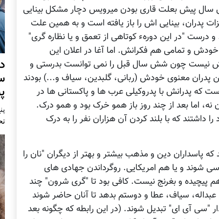
ش سال پیش بعلت قاری بودن میرویس دچار مشکل بینایی
ت پدران، بینایی اش را باز یافته است و به همین علت
 درست "در این دورهء کوتاهی از تعمق و یا نظاره گری"
دش و تمامی هم فکرانش. اما آغا در اعلان این
د
اش نیست چون شش سال قبل را نمی توانست بدرستی و
س
این پدران معنوی خودش (ربانی، گلبدین، سیاف و...) بودند
پ
است که پدرانش با پدروکیلی عرب ها و پاکستانی ها در
نه، اما بعد از چند روز باز همو خرک بود و همو درک.
پنج 
داشتند که با بلند کردن آن هزاران نفر را به درک
تح
ه پاسداران دین و مذهب بیشتر و بهتر از دیگران "نان را
روسی شوند و یا هم امریکایی. روگرداندن جهادی های
م پیچیده و بغرنج نیست. کافی بود تا "گری شرون" چند
 عبداله، سیاف، عطا و دوستم بدهد تا آنان حاضر شوند
دار "سی آی ای" تبدیل شوند. (در این رابطه که چگونه بعد