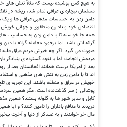
به هیچ کس پوشیده نیست که مثلاً تنش های خون
مسلمان بیچاره ی عراقی تمام شد، ریشه در تفکرا
دامن زدن به احساسات مذهبی عراقی ها و یک 
اقتصادی خود و بادارن منطقوی و جهانی خویش ان
همه جا خواسته تا با دامن زدن به حساسیت های
گرانه اش باشد. اما برخورد معامله گرانه با دین 
صورت می گیرد. اگر چه خیزش مردم عراق علیه تجا
مردمش انجامد، اما با نفوذ گسترده ی بنیادگرا
بعد از امریکا درست همانند افغانستان بعد از 
اند تا با دامن زدن به تنش های مذهبی و استفا
خویش در عراق و منطقه باشند. این تجربه ی تلخ ر
پوشالی از سر گذشتانده است. مگر همین سردمدار
کابل و سایر شهر ها به گلوله بستند؟ همین مذهبی
دریدند تا منافع باداران را تامین کنند؟ و آیا همی
مال خر خواندند و به عساکر از دنیا و آخرت بیخب
فکر می کنم میرویس تازه وارد سیاست و بازار گ