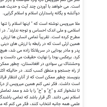
است. می خواهد با آوردن چند آیت و حدیث همه 
دوآتشه و یگانه پاسداران اسلام و اسلام گرایی.
ملا میرویس نوشته است که " اینها اسلام را تنها 
اسلامی و ملی اندک احساس و توجه ندارند". در ا
مطرح کرده است. تقریباً تمامی انسان ها ارزش 
همین ارثی است که در رابطه با ارزش های دینی
پدر و مادر بودایی در سریلانکا زاده می شد، هی
کرد. برعکس بودا را نهایت حقیقت می دانست و از
وحشتناک بی سوادی در افغانستان، چطور ممکن ا
از راه جستجو و منطق کسب کنند. در حالیکه اکثر
بنویسند چطور ممکن است که از آنان انتظار قرائت
است داشت. فکر نمی کنم همین میرویس از درک ک
تا نشخوار کند و "ع" و "ح" را با شد و ممد تمام
اسلام نمی دانند. اگر قرار باشد که تمامی باشند
علمی همه جانبه انتخاب کنند، فکر می کنم که ما