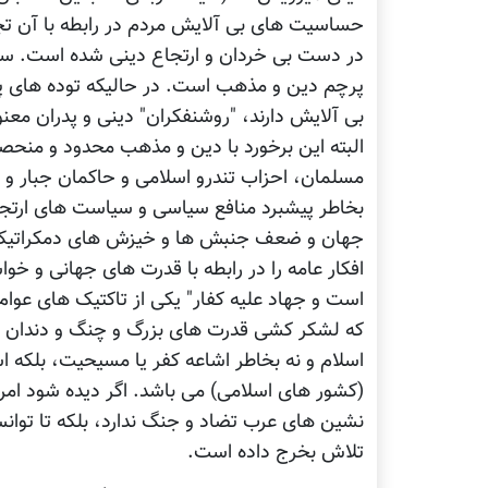
حساسیت های بی آلایش مردم در رابطه با آن تجار
در دست بی خردان و ارتجاع دینی شده است. ساد
پرچم دین و مذهب است. در حالیکه توده های پاب
بی آلایش دارند، "روشنفکران" دینی و پدران معنو
البته این برخورد با دین و مذهب محدود و منحصر
مسلمان، احزاب تندرو اسلامی و حاکمان جبار و م
بخاطر پیشبرد منافع سیاسی و سیاست های ارتجا
جهان و ضعف جنبش ها و خیزش های دمکراتیک در ج
افکار عامه را در رابطه با قدرت های جهانی و
است و جهاد علیه کفار" یکی از تاکتیک های عوام
که لشکر کشی قدرت های بزرگ و چنگ و دندان نش
اسلام و نه بخاطر اشاعه کفر یا مسیحیت، بلکه ا
(کشور های اسلامی) می باشد. اگر دیده شود امر
نشین های عرب تضاد و جنگ ندارد، بلکه تا توانس
تلاش بخرج داده است.