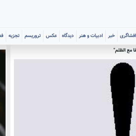
فشاگری
خبر
ادبیات و هنر
دیدگاه
عکس
تروریسم
تجزیه
فد
قا مع الظلم"