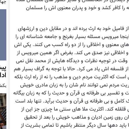
چهار شن
را کافر کشد و خود و پدران معنوی اش را مسلمان
از فامیل خود به ارث برده اند و در مقابل دین و ارزشهای
ینجا میرویس مسئله بسیار بغرنج و جامعه شناسانه ای را
های معنوی و اخلاقی را از دو راه کسب می کنند. یکی اش
 و اخلاقی نیز صدق می کند. بفرض اگر همین میرویس از
چ وقت در توجیه نظرات و دیدگاه هایش از محمد نقل نمی
پيش
 فلسفه اش یاد می کرد. حالا با توجه به گراف بسیار هم
اد
ست که اکثریت مردم دین و مذهب را نه از راه ارث بلکه
یت مردم نمی توانند نام شان را به زبان مادری خویش
يكشنبه7 دس
 و تفسیر بی طرفانه ی قرآن و حدیث را که به زبان بیگانه
امل و بی طرفانه ی قرآن و حدیث برآید. تنها بلد است
ش قلقله کند. اکثریت ملا های سنتی ما چیزی جز این از
گان روی زمین ادیان و مذاهب خویش را بعد از تحقیق
 باید دهها سال دیگر منتظر باشیم تا تمامی بشریت از