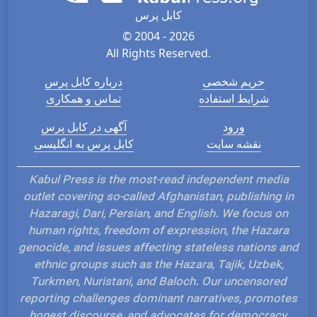
کابل پرس
© 2004 - 2026
All Rights Reserved.
حریم شخصی
درباره کابل پرس
شرایط استفاده
تماس و همکاری
ورود
آگهی در کابل پرس
نقشه سایت
کابل پرس به انگلیسی
Kabul Press is the most-read independent media
outlet covering so-called Afghanistan, publishing in
Hazaragi, Dari, Persian, and English. We focus on
human rights, freedom of expression, the Hazara
genocide, and issues affecting stateless nations and
ethnic groups such as the Hazara, Tajik, Uzbek,
Turkmen, Nuristani, and Baloch. Our uncensored
reporting challenges dominant narratives, promotes
honest discourse, and advocates for democracy,