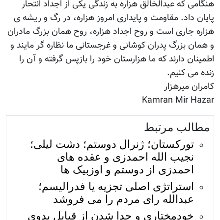
هنگامی که عبدالخالق هزاره به زندگی یکی از اجداد انتحار
پایان داد. مقاومت و پایداری امروز هزاره، در رگ و ریشه ی
هزاره جاری است و روح اجداد هزاره، روح همان بزرگ مادران
و همان بزرگ پدران کوشانی و غرجستانی ما نظاره گر مایند و
اطمینان دارند که ما هزارستان خود را بازپس گرفته و آن را
زنده می کنیم.
کامران میرهزار
Kamran Mir Hazar
مطالب مرتبط
تورکستان؛ ژنرال دوستم؛ دشت لیلی؛
نجیب الله احمدزی و عقده های
احمدزی از دوستم و اوزبیک ها
استراتژی اصلی تجزیه یا فدرالیسم؛
عبدالله رای مردم را می فروشد
خودمختاری و جدا شدن از قبایل بدوی