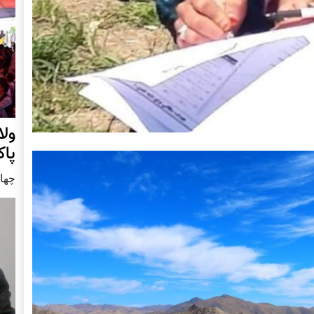
ول
پا
چهار شنب