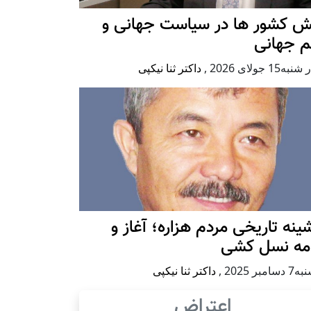
ش کشور ها در سیاست جهانی و
م جهانی
ه15 جولای 2026
,
داکتر ثنا نیکپی
ينه تاريخی مردم هزاره؛ آغاز و
امه نسل کشی
امبر 2025
,
داکتر ثنا نیکپی
اعتراض