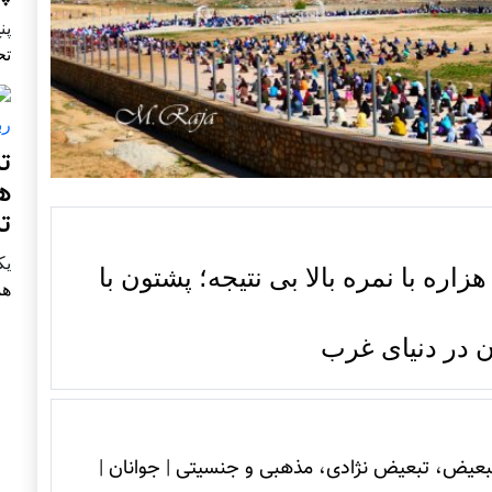
پنج 
تح
ت
ه
ت
يكشنب
ره با نمره بالا بی نتیجه؛ پشتون با
هم
ن در دنیای غرب
بعیض، تبعیض نژادی، مذهبی و جنسیتی
|
جوانان
|