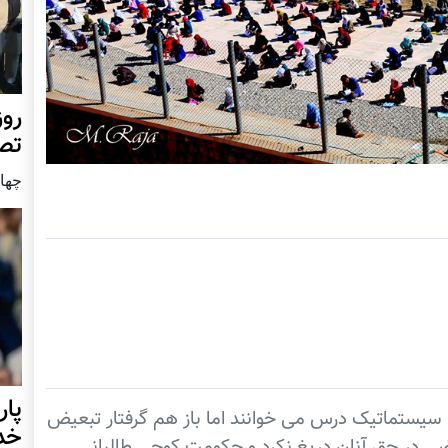
روز
تص
چهار شن
 سیستماتیک درس می خوانند اما باز هم گرفتار تبعیض
خدا
ی در حق آنان دریغ نکرد و حکومت کوچی طالبانی