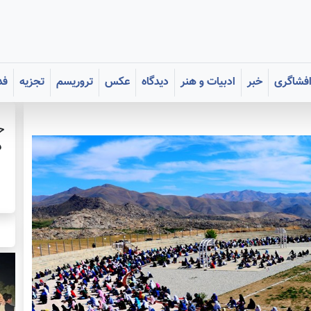
فشاگری
خبر
ادبیات و هنر
دیدگاه
عکس
تروریسم
تجزیه
فد
ح
د