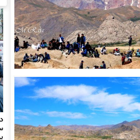
د
س
پ