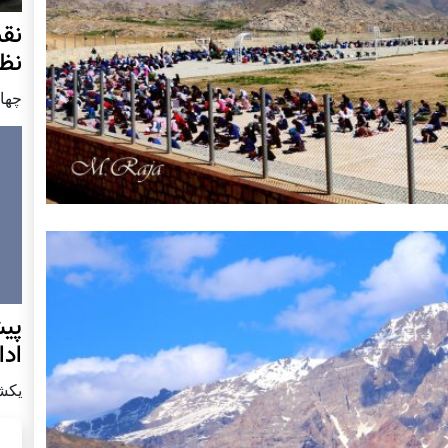
نق
نظ
چهار شنب
پيش
اد
يكشنبه7 دس