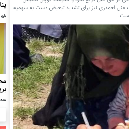
پنا
 غنی احمدزی نیز برای تشدید تبعیض دست به سهمیه
است.
پنج شنبه9
محف
بری
سه شنبه4