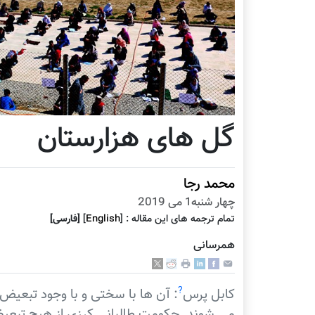
گل های هزارستان
محمد رجا
چهار شنبه1 می 2019
تمام ترجمه هاى اين مقاله :
]
English
[
[فارسى]
همرسانی
?
کابل پرس
: آن ها با سختی و با وجود تبعیض
می شوند. حکومت طالبانی کرزی از هیچ تبعیض