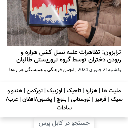
ترابزون: تظاهرات علیه نسل کشی هزاره و
ربودن دختران توسط گروه تروریستی طالبان
يكشنبه21 جنوری 2024
,
انجمن فرهنگی و همبستگی هزاره‌ها
ملیت ها
|
هزاره
|
تاجیک
|
اوزبیک
|
تورکمن
|
هندو و
سیک
|
قرقیز
|
نورستانی
|
بلوچ
|
پشتون/افغان
|
عرب/
سادات
جستجو در کابل پرس