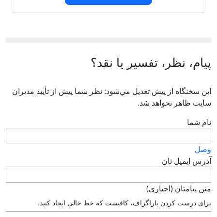
پیام، نظر، تفسیر یا نقد؟
اين سخنگاه از پيش تعديل مي‌شود: نظر شما پيش از تأييد مديران
سايت ظاهر نخواهد شد.
نام شما
وصل
آدرس ايميل تان
متن پيامتان (اجباری)
براى درست كردن پاراگراف، كافيست كه خط خالى ايجاد كنيد.