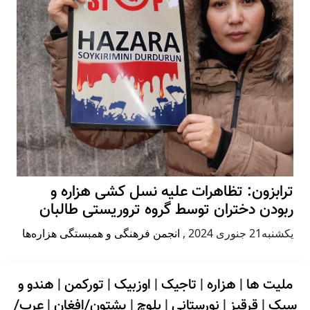
ترابزون: تظاهرات علیه نسل کشی هزاره و
ربودن دختران توسط گروه تروریستی طالبان
يكشنبه21 جنوری 2024
,
انجمن فرهنگی و همبستگی هزاره‌ها
ملیت ها
|
هزاره
|
تاجیک
|
اوزبیک
|
تورکمن
|
هندو و
سیک
|
قرقیز
|
نورستانی
|
بلوچ
|
پشتون/افغان
|
عرب/