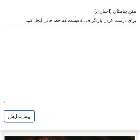
متن پيامتان (اجباری)
براى درست كردن پاراگراف، كافيست كه خط خالى ايجاد كنيد.