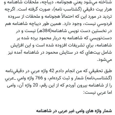
شناخته مي‌شود يعني هجونامه، ديباچه، ملحقات شاهنامه و
هزار بيت دقيقي (گشتاسب نامه)، صورت گرفته است. اگرچه
ترديد در مورد اين كه احتمالاً هجونامه و ملحقات از سروده
فردوسي نيست، وجود دارد. همين طور ديباچه شاهنامه هم
در نخستين دست نويس شاهنامه(384هـ) نيست و در
دست‌نويسي كه شاهنامه به دربار محمود برده شده بر
شاهنامه، براي تشريفات افزوده شده است و اين افزايش
شامل بيت‌هاي كه در ستايش محمود در شاهنامه آمده نيز
مي‌شود.
طبق تحقيقي كه من انجام دادم 42 واژه عربي در دقيقي‌نامه
(گشتاسب‌نامه) شمار و ثبت كرده‌ام، و 766 واژه وامي _عربي
را از شاهنامه بيرون آوردم كه از اين رقم، 20 واژه آن، وامی
اما عربي نيست:
شمار واژه های وامی غیر عربی در شاهنامه