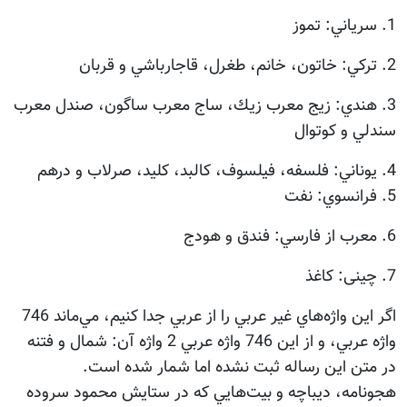
1. سرياني: تموز
2. تركي: خاتون، خانم، طغرل، قاجارباشي و قربان
3. هندي: زيج معرب زيك، ساج معرب ساگون، صندل معرب
سندلي و كوتوال
4. يوناني: فلسفه، فيلسوف، كالبد، كليد، صرلاب و درهم
5. فرانسوي: نفت
6. معرب از فارسي: فندق و هودج
7. چینی: کاغذ
اگر اين واژه‌هاي غير عربي را از عربي جدا كنيم، مي‌ماند 746
واژه عربي، و از اين 746 واژه عربي 2 واژه آن: شمال و فتنه
در متن اين رساله ثبت نشده اما شمار شده است.
هجونامه، ديباچه و بيت‌هايي كه در ستايش محمود سروده