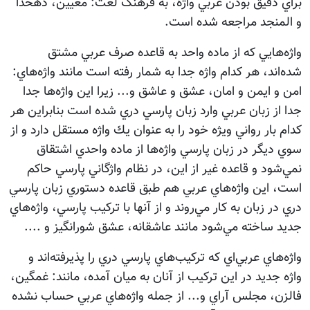
براي دقيق بودن عربي واژه، به فرهنگ لغت: معيين، دهخدا
و المنجد مراجعه شده است.
واژه‌هايي كه از ماده واحد به قاعده صرف عربي مشتق
شده‌اند، هر كدام واژه جدا به شمار رفته است مانند واژه‌هاي:
امن و ايمن و امان، عشق و عاشق و... زيرا اين واژه‌ها جدا
جدا از زبان عربي وارد زبان پارسي دري شده است بنابراين هر
كدام بار رواني ويژه خود را به عنوان يك واژه مستقل دارد و از
سوي ديگر در زبان پارسي واژه‌ها از ماده واحدي اشتقاق
نمي‌شود و قاعده غير از اين، در نظام واژگاني پارسي حاكم
است، اين واژه‌هاي عربي هم طبق قاعده دستوري زبان پارسي
دري در زبان به كار مي‌روند و از آنها با تركيب پارسي، واژه‌هاي
جديد ساخته مي‌شود مانند عاشقانه، عشق شورانگيز و ....
واژه‌هاي عربي‌اي كه تركيب‌هاي پارسي دري را پذيرفته‌اند و
واژه جديد در اين تركيب از آنان به ميان آمده، مانند: غمگين،
فالزن، مجلس آراي و... از جمله واژه‌هاي عربي حساب نشده