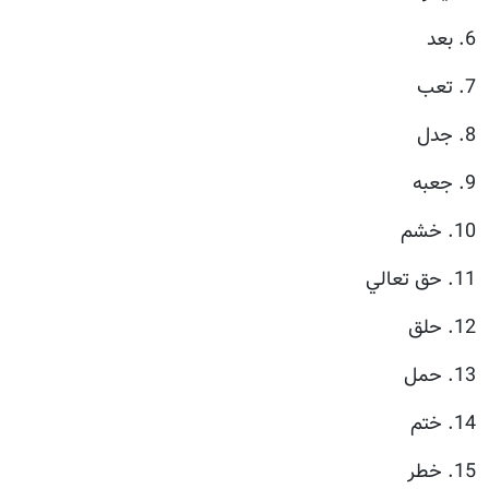
6. بعد
7. تعب
8. جدل
9. جعبه
10. خشم
11. حق تعالي
12. حلق
13. حمل
14. ختم
15. خطر