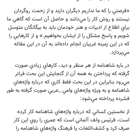
«فرصتي را كه ما نداريم ديگران دارند و از زحمت روگردان
نيستند و روش كار را مي‌دانند و حاصل آن است كه گاهي ما
براي اطلاع از ادبيات و هنر خودمان بايد به بيگانگان متوسل
شويم و پاسخ مشكل را از ايشان بخواهيم.» و از كارهايي را
كه در اين زمينه غربيان انجام داده‌اند به آن در اين مقاله
مي‌پردازد.
در باره شاهنامه از هر منظر و ديد، كارهاي زيادي صورت
گرفته كه پرداختن به همه آن از گنجايش اين بحث فراتر
مي‌رود بنابراين در اين بحث فقط كاري كه درباره واژه‌هاي
شاهنامه و به ويژه واژه‌هاي وامي _عربي صورت گرفته به طور
فشرده پرداخته مي‌شود:
از نخستين كساني كه درباره واژه‌هاي شاهنامه كار كرده
است، فرتيس ولف آلماني است كه عمري را روي اين كار
صرف كرد و كشف‌اللغات يا فرهنگ واژه‌هاي شاهنامه را