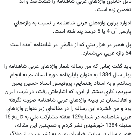
ناتل خانلري واژه‌هاي عربي شاهنامه را هشت‌صد‌ و اند
تخمين زده است.
ادوارد براون واژه‌هاي عربي شاهنامه را نسبت به واژه‌هاي
پارسي آن 4 يا 5 درصد پنداشته است.
پل همبر در هزار بيتي كه از دقيقي در شاهنامه آمده است
54 واژه عربي مي‌شمارد.
بايد گفت زماني كه من رساله شمار واژه‌هاي عربي شاهنامه را
بهار سال 1384 به عنوان پايان‌نامه دوره ليسانسم به انجام
رساندم و به استاد رهنمايم، پروفيسور استاد حسين يمين
سپردم، كاري بيشتر از اين، كه اشاره‌اش رفت، در غرب، ايران
و افغانستان در زمينه واژه‌هاي عربي شاهنامه صورت نگرفته
بود و من فشرده اين رساله را در مقاله‌اي زير عنوان واژه‌هاي
عربي شاهنامه در شماره129 هفته مشاركت ملي به تاريخ 16
سنبله 1384 خورشيدي نشر كردم و همچنين اين مقاله،
همين سال در سايت خراسان زمين به نشر رسيد، از وبلاگ