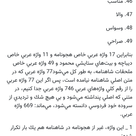
46. مناسب
47. والا
48. وسواس
49. صراحي
بنابراين 17 واژه عربي خاص هجونامه و 11 واژه عربي خاص
ديباچه و بيت‌هاي ستايشي محمود و 49 واژه عربي خاص
ملحقات شاهنامه، به طور كل مي‌شود77 واژه عربي كه در
متن اصلي شاهنامه نيامده است، پس اگر اين 77 واژه عربي
را از رقم كلي واژه‌هاي عربي 746 واژه عربي جدا كنيم، در
متني كه اصلي پنداشته مي‌شود و بي هيچ شك و ترديدي از
سروده خود فردوسي دانسته مي‌شود، مي‌ماند: 669 واژه
عربي.
1 _ اين واژه، غير از هجونامه در شاهنامه هم يك بار تكرار