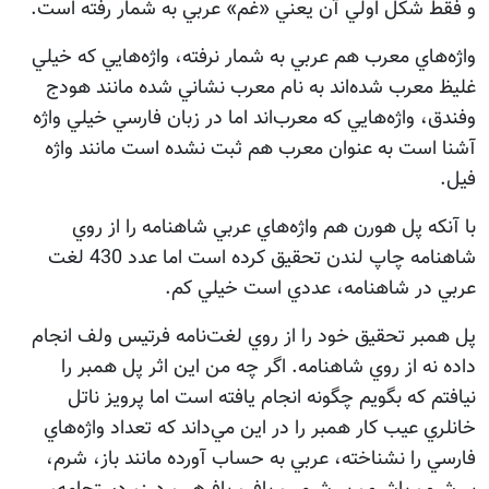
و فقط شكل اولي آن يعني «غم» عربي به شمار رفته است.
واژه‌هاي معرب هم عربي به شمار نرفته، واژه‌هايي كه خيلي
غليظ معرب شده‌اند به نام معرب نشاني شده مانند هودج
وفندق، واژه‌هايي كه معرب‌اند اما در زبان فارسي خيلي واژه
آشنا است به عنوان معرب هم ثبت نشده است مانند واژه
فيل.
با آنكه پل هورن هم واژه‌هاي عربي شاهنامه را از روي
شاهنامه چاپ لندن تحقيق كرده است اما عدد 430 لغت
عربي در شاهنامه، عددي است خيلي كم.
پل همبر تحقيق خود را از روي لغت‌نامه فرتيس ولف انجام
داده نه از روي شاهنامه. اگر چه من اين اثر پل همبر را
نيافتم كه بگويم چگونه انجام يافته است اما پرويز ناتل
خانلري عيب كار همبر را در اين مي‌داند كه تعداد واژه‌هاي
فارسي را نشناخته، عربي به حساب آورده مانند باز، شرم،