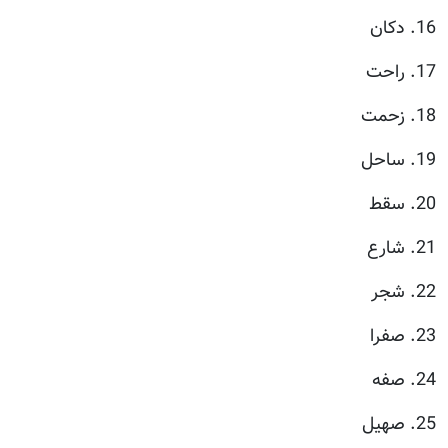
16. دكان
17. راحت
18. زحمت
19. ساحل
20. سقط
21. شارع
22. شجر
23. صفرا
24. صفه
25. صهيل