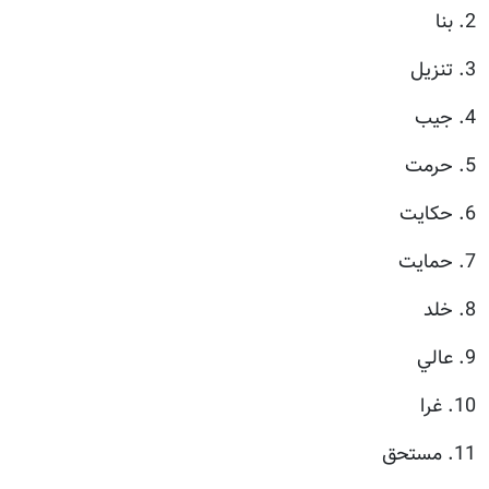
2. بنا
3. تنزيل
4. جيب
5. حرمت
6. حكايت
7. حمايت
8. خلد
9. عالي
10. غرا
11. مستحق