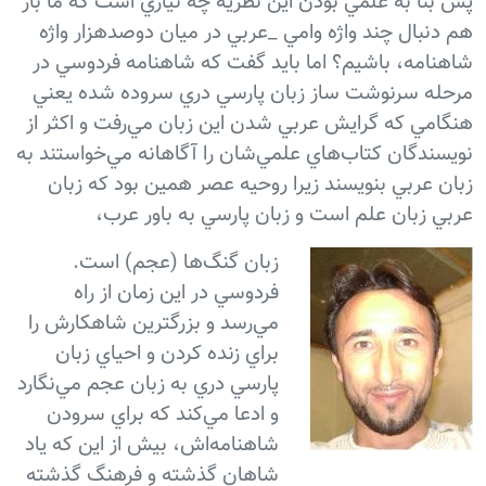
پس بنا به علمي بودن اين نظريه چه نيازي است كه ما باز
هم دنبال چند واژه وامي _عربي در ميان دوصدهزار واژه
شاهنامه، باشيم؟ اما بايد گفت كه شاهنامه فردوسي در
مرحله سرنوشت ساز زبان پارسي دري سروده شده يعني
هنگامي كه گرايش عربي شدن اين زبان مي‌رفت و اكثر از
نويسندگان كتاب‌هاي علمي‌شان را آگاهانه مي‌خواستند به
زبان عربي بنويسند زيرا روحيه عصر همين بود كه زبان
عربي زبان علم است و زبان پارسي به باور عرب،
زبان گنگ‌ها (عجم) است.
فردوسي در اين زمان از راه
مي‌رسد و بزرگترين شاهكارش را
براي زنده كردن و احياي زبان
پارسي دري به زبان عجم مي‌نگارد
و ادعا مي‌كند كه براي سرودن
شاهنامه‌اش، بيش از اين كه ياد
شاهان گذشته و فرهنگ گذشته