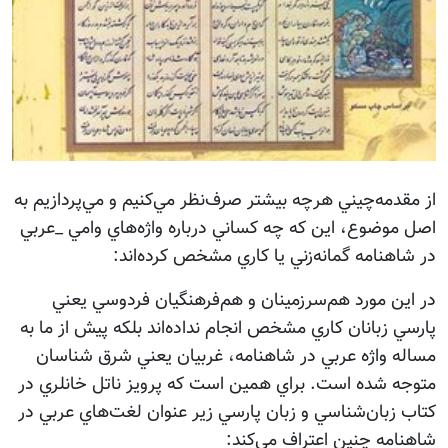
از مقدمه‌چيني هرچه بيشتر صرف‌نظر مي‌كنيم و مي‌پردازيم به
اصل موضوع، اين كه چه كساني درباره واژه‌هاي وامي _عربي
در شاهنامه گمانه‌زني يا كاري مشخص كرده‌اند:
در اين مورد هم‌سرزمينان و هم‌فرهنگيان فردوسي يعني
پارسي زبانان كاري مشخص انجام نداده‌اند بلكه پيش از ما به
مساله واژه عربي در شاهنامه، غربيان يعني شرق شناسان
متوجه شده است. براي همين است كه پرويز ناتل خانلري در
كتاب زبان‌شناسي و زبان پارسي زير عنوان لغت‌هاي عربي در
شاهنامه چنين اعتراف مي‌كند: