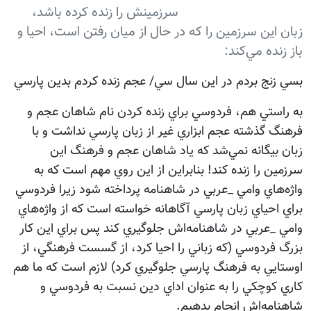
سرزمينش را زنده كرده باشد،
زبان اين سرزمين را كه در حال از ميان رفتن است، احيا و
باز زنده مي‌كند:
بسي زنج بردم در اين سال سي/ عجم زنده كردم بدين پارسي
به راستي هم، فردوسي براي زنده كردن نام شاهان عجم و
فرهنگ گذشته عجم ابزاري غير از زبان پارسي نداشت و با
زبان بيگانه نمي‌شد كه ياد شاهان عجم و فرهنگ اين
سرزمين را زنده كند! بنابراين از اين روي مهم است كه به
واژه‌هاي وامي _عربي در شاهنامه پرداخته شود زيرا فردوسي
براي احياي زبان پارسي آگاهانه خواسته است كه از واژه‌هاي
وامي _عربي در شاهنامه‌اش جلوگيري كند پس براي اين كار
بزرگ فردوسي (كه زباني را احيا كرد، از گسست فرهنگي، از
اوستايي به فرهنگ پارسي جلوگيري كرد) لازم است كه ما هم
كاري كوچكي را به عنوان اداي دين نسبت به فردوسي و
شاهنامه‌اش انجام بدهيم.