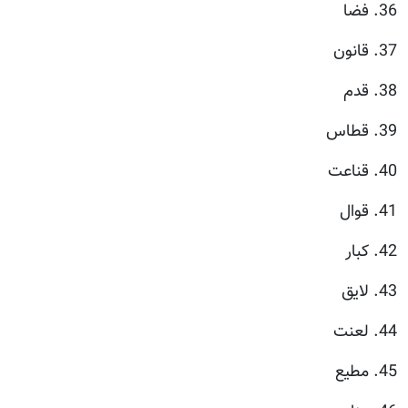
36. فضا
37. قانون
38. قدم
39. قطاس
40. قناعت
41. قوال
42. كبار
43. لايق
44. لعنت
45. مطيع