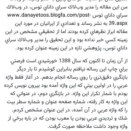
من اين مقاله را مدير وب‌لاك سراي داناي توس، در وب‌لاك
سراي داناي توس
www.danayetoos.blogfa.com/post-
39.aspx
به نشر رساند و تعدادي از ايرانيان در مورد اين
مقاله ابراز نظرهاي كرده بودند اما از تحقيقي مشخص در اين
زمينه كسي خبر نداده بود و اين تحقيق را مدير وب‌لاك سراي
داناي توس، پژوهشي تازه در اين زمينه عنوان كرده بود.
از آن زمان تا اكنون كه سال 1388 خورشيدي است فرصتي
براي چاپ اين رساله نيافتم بنابراين كوشيدم تا بار ديگر
بازنگري دقيق‌تري را روي رساله انجام بدهم. در آغاز فقط واژه
عربي را در اولين بيتي كه اين واژه آمده بود بيرون نويس كرده
بودم با شمار تكرار اين واژه. در بازنگري دوم، در عنواني كه
اين واژه به كار رفته، شماره صفحه عنوان و شماره سطر بيت
را كه واژه عربي در آن آمده، در اين عنوان مشخص كردم.
شك و ترديدي عربي بودن يا معرب بودن كه در باره برخي از
واژه وجود داشت ملاحظه صورت گرفت.