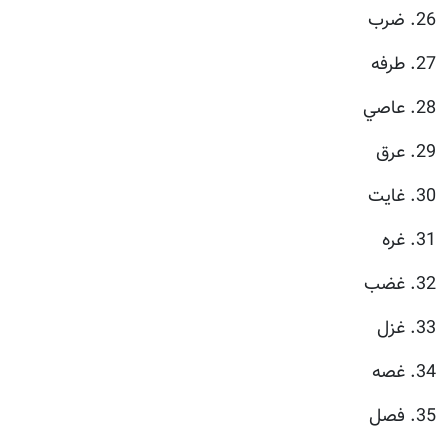
26. ضرب
27. طرفه
28. عاصي
29. عرق
30. غايت
31. غره
32. غضب
33. غزل
34. غصه
35. فصل