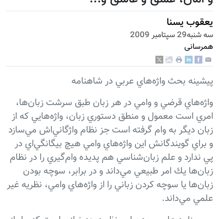
یعقوب یسنا
سه شنبه29 سپتامبر 2009
همرسانی
پيشينه بحث واژه‌هاي عربي در شاهنامه
واژه‌هاي قرضي و وامي در هر زبان طبق سرشت زبان‌ها،
امري است معمول و منطق دستوري زبان، واژه‌هايي كه از
زبان ديگر به وام گرفته است جز نظام واژگاني‌اش مي‌سازد
و براي گويندگانش اين واژه‌هاي وامي هيچ بيگانگي‌اي در
پي ندارد و علم زبان‌شناسي هم پديده وام‌گيري را در نظام
زبان‌ها يك امر طبيعي مي‌داند و در برابر، سوچه بودن
زبان‌ها يا سوچه كردن زباني را از واژه‌هاي وامي، نظريه غير
علمي مي‌داند.