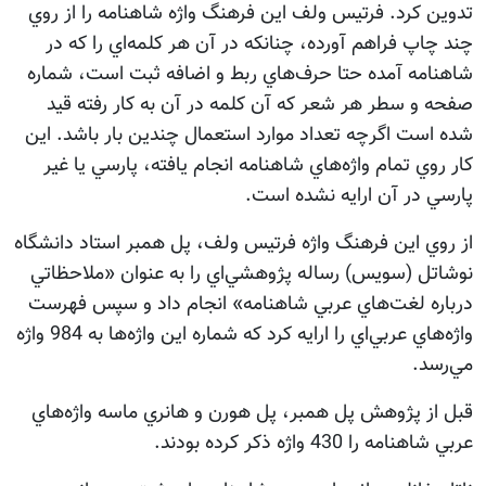
تدوين كرد. فرتيس ولف اين فرهنگ واژه شاهنامه را از روي
چند چاپ فراهم آورده، چنانكه در آن هر كلمه‌اي را كه در
شاهنامه آمده حتا حرف‌هاي ربط و اضافه ثبت است، شماره
صفحه و سطر هر شعر كه آن كلمه در آن به كار رفته قيد
شده است اگرچه تعداد موارد استعمال چندين بار باشد. اين
كار روي تمام واژه‌هاي شاهنامه انجام يافته، پارسي يا غير
پارسي در آن ارايه نشده است.
از روي اين فرهنگ واژه فرتيس ولف، پل همبر استاد دانشگاه
نوشاتل (سويس) رساله پژوهشي‌اي را به عنوان «ملاحظاتي
درباره لغت‌هاي عربي شاهنامه» انجام داد و سپس فهرست
واژه‌هاي عربي‌اي را ارايه كرد كه شماره اين واژه‌ها به 984 واژه
مي‌رسد.
قبل از پژوهش پل همبر، پل هورن و هانري ماسه واژه‌هاي
عربي شاهنامه را 430 واژه ذكر كرده بودند.