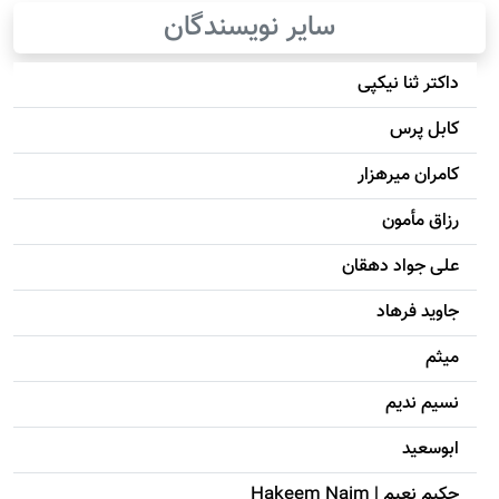
سایر نویسندگان
داکتر ثنا نیکپی
کابل پرس
کامران میرهزار
رزاق مأمون
علی جواد دهقان
جاويد فرهاد
میثم
نسیم ندیم
ابوسعيد
حکيم نعيم | Hakeem Naim