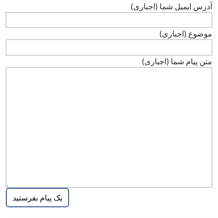
آدرس ايميل شما (اجباری)
موضوع (اجباری)
متن پيام شما (اجباری)