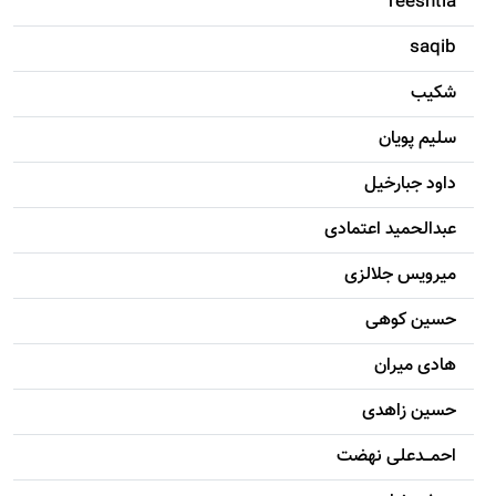
reeshtia
saqib
شکيب
سليم پویان
داود جبارخیل
عبدالحمید اعتمادی
میرویس جلالزی
حسين کوهی
هادی ميران
حسين زاهدی
احمـــدعلی نهضت