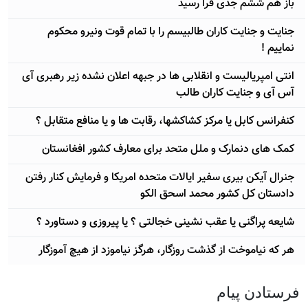
باز هم ششم جدی فرا رسید
جنایت و جنایت کاران طالبیسم را با تمام قوت ونیرو محکوم
نماییم !
انتی امپریالیست و انقلابی ها در جبهه اعلان نشده زیر رهبری آی
آس آی و جنایت کاران طالب
کنفرانس کابل یا مرکز کشاکشها، رقابت ها و یا منافع متقابل ؟
کمک های دنمارک و ملل متحد برای معارف کشور افغانستان
جنرال آیکن بیری سفیر ایالات متحده امریکا و فرمایش کنار رفتن
دادستان کل کشور محمد اسحق الکو
شایعه پراگنی یا عقب نشینی خجالتی ؟ یا پیروزی و دستاورد ؟
هر که نیاموخت از گذشت روزگار، هرگز نیاموزد از هیچ آموزگار
فرستادن پيام