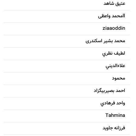
عتیق شاهد
llمحمد واعظی
ziaaoddin
محمد بشیر اسکندری
لطيف نظري
علاءالديني
محمود
احمد بصيربيگزاد
واحد فرهادي
Tahmina
فرزانه جاويد