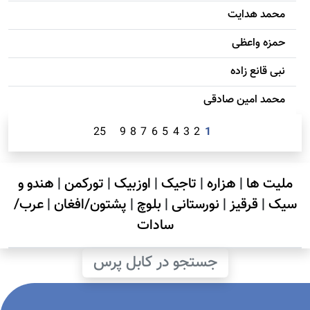
محمد هدایت
حمزه واعظی
نبی قانع زاده
محمد امين صادقی
25
9
8
7
6
5
4
3
2
1
ملیت ها
|
هزاره
|
تاجیک
|
اوزبیک
|
تورکمن
|
هندو و
سیک
|
قرقیز
|
نورستانی
|
بلوچ
|
پشتون/افغان
|
عرب/
سادات
جستجو در کابل پرس