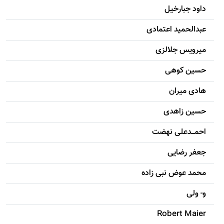
داود جبارخیل
عبدالحمید اعتمادی
میرویس جلالزی
حسين کوهی
هادی ميران
حسين زاهدی
احمـــدعلی نهضت
جعفر رضایی
محمد عوض نبی زاده
و- ولی
Robert Maier