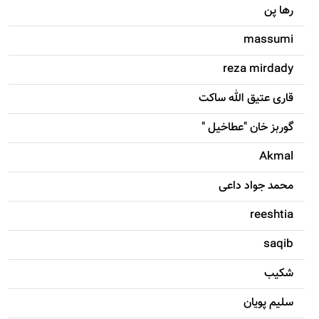
رها پن
massumi
reza mirdady
قاری عتیق الله ساکت
گوربز خان "عطاخیل "
Akmal
محمد جواد داعی
reeshtia
saqib
شکيب
سليم پویان