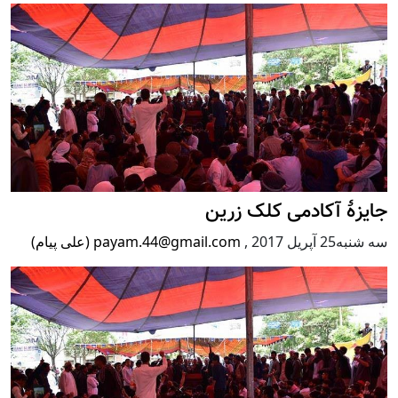
جایزۀ آکادمی کلک زرین
سه شنبه25 آپریل 2017
,
payam.44@gmail.com (علی پیام)