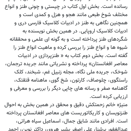
رسانده است. بخش اول کتاب در چیستی و چونی طنز و انواع
مختلف شوخ طبعی مانند هجو و هزل و کمدی است و
همچنین نگاهی به طنز در ادبیات کلاسیک فارسی دری و
ادبیات کلاسیک اروپایی. در همین بخش نویسنده به
شگردهای طنز پرداخته است و به گونه ای علمی و محققانه
شیوه ها و انواع طنز را بررسی کرده و ماهیت انواع طنز را
گفته است. بخش دوم کتاب به « طنزپردازی در ادبیات
معاصر افغانستان» پرداخته و نشریاتی مانند جریده ترجمان،
شوخک، جریده ملی نگاه، مجله زنبیل غم، شبخند، کلک
راستگوی، چلوصاف، کارتون، شخ گوی، ماهنامه قتقتک،
گاهنامه صفر و رسانه های چاپی دیگر را بررسی و معرفی و
ارزیابی کرده است.
منیژه خانم زحمتکش دقیق و محقق در همین بخش به احوال
طنزنویسان و کاریکاتوریست های معاصر افغانستان پرداخته
است. افرادی مانند شایق جمال، اسماعیل سیاه هراتی،
عبدالغفور برشنا، علی اصغر بشیر هروی، داکتر نوین، احمد