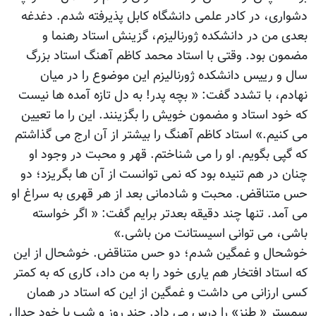
دشواری، در کادر علمی دانشگاه کابل پذیرفته شدم. دغدغه
بعدی من در دانشکده ژورنالیزم، گزینش استاد رهنما و
مضمون بود. وقتی با استاد محمد کاظم آهنگ استاد بزرگ
سال و رییس دانشکده ژورنالیزم این موضوع را در میان
نهادم، با تشدد گفت: « بچه پدر! به دل تازه آمده ها نیست
که خود استاد و مضمون خویش را بگزینند. این را ما تعیین
می کنیم.» استاد کاظم آهنگ را بیشتر از آن ارج می گذاشتم
که گپی بگویم. او را می شناختم. قهر و محبت در وجود او
چنان در هم تنیده بود که نمی توانست از آن ها بگریزد؛ دو
حس متناقض. محبت و شادمانی بعد از هر قهری به سراغ او
می آمد. تنها چند دقیقه بعدتر برایم گفت: « اگر خواسته
باشی، می توانی اسیستانت من باشی.»
خوشحال و غمگین شدم؛ دو حس متناقض. خوشحال از این
که استاد افتخار هم یاری خود را به من داد، کاری که به کمتر
کسی ارزانی می داشت و غمگین از این که استاد در همان
سمستر « طنز» را درس می داد. چند روز و شب با خود جدال