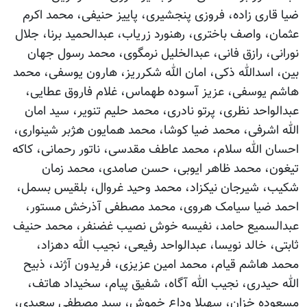
ضیا قاری زاده، فروزی پنجشیری، پاییز حنیفی، محمد اکرم
عثمان، واصف باختری، رهنورد زریاب، عبدالحمید برنا، جلال
نورانی، رازق فانی، عبدالخلیل نرمگوی، محمد رسول جهان
بین، اسدالله ذکی، امان الله شکرریز، هارون یوسفی، محمد
هاشم یوسفی، عزیز آسوده طهماس، غلام فاروق عطایی،
عبدالواحد نظری، پرتو نادری، محمد حلیم تنویر، سید امان
الله اشرفی، محمد ضیا کوشا، محمد همایون هژبر شینواری،
احسان الله سلام، محمد عاطف مقدسی، ناتور رحمانی، کاکه
تیغون، محمد ظاهر ایوبی، حسن صامدی، محمد زمان
شکیب، شیرجان نیکزاد، محمد وحید غروال، بلقیس بسمل،
احمد ضیا سیامک هروی، محمد مصطفی آذرخش مستور،
عبدالسمیع حامد، نفیسه خوش نصیب غضنفر، محمد حنیف
ثابتی، خالد نویسا، عبدالواحد رفیعی، نجیب الله دهزاد،
محمد هاشم قیام، محمد امین عزیزی، فریدون آژند، ذبیح
الله حیدری، نجیب الله آگاه، شفیق پیام، سخیداد هاتف،
مسعوده خزان، سهیلا وداع خموش، سید مصطفی سعیدی،