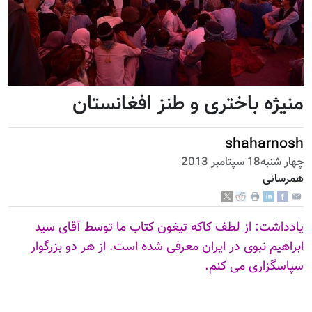
منیژه باختری و طنز افغانستان
shaharnosh
چهار شنبه18 سپتامبر 2013
همرسانی
یادداشت: از لطف کاکه تیغون کتاب ما توسط آقای سید
ابراهیم نبوی در ایران معرفی شده است. از هر دو بزرگوار
سپاسگزاری می کنم.