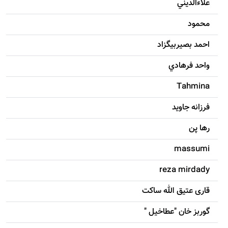
علاءالديني
محمود
احمد بصيربيگزاد
واحد فرهادي
Tahmina
فرزانه جاويد
رها پن
massumi
reza mirdady
قاری عتیق الله ساکت
گوربز خان "عطاخیل "