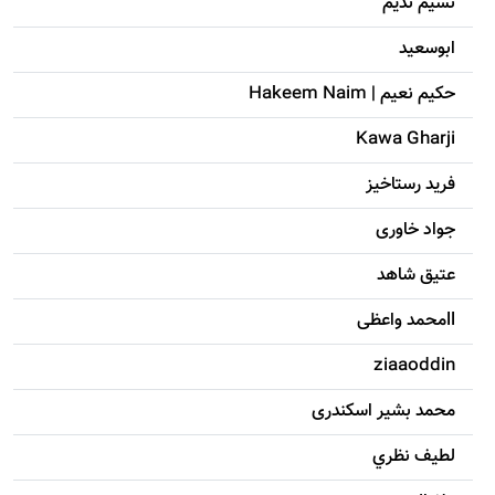
نسیم ندیم
ابوسعيد
حکيم نعيم | Hakeem Naim
Kawa Gharji
فرید رستاخیز
جواد خاوری
عتیق شاهد
llمحمد واعظی
ziaaoddin
محمد بشیر اسکندری
لطيف نظري