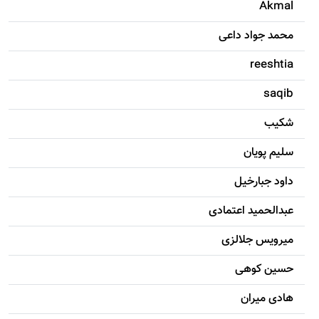
Akmal
محمد جواد داعی
reeshtia
saqib
شکيب
سليم پویان
داود جبارخیل
عبدالحمید اعتمادی
میرویس جلالزی
حسين کوهی
هادی ميران