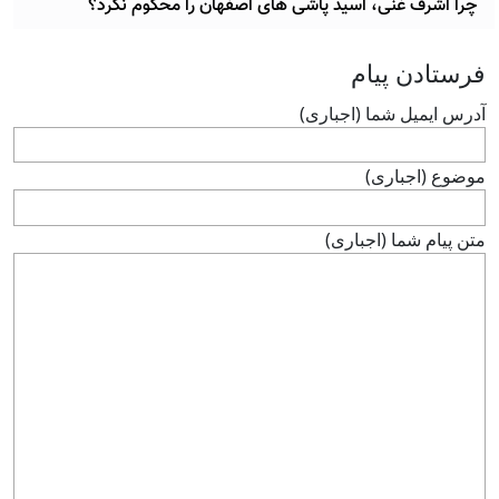
چرا اشرف غنی، اسید پاشی های اصفهان را محکوم نکرد؟
فرستادن پيام
آدرس ايميل شما (اجباری)
موضوع (اجباری)
متن پيام شما (اجباری)