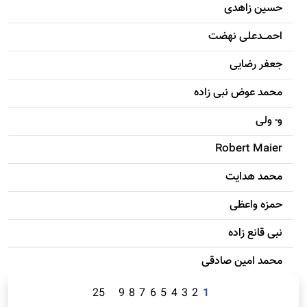
حسين زاهدی
احمـــدعلی نهضت
جعفر رضایی
محمد عوض نبی زاده
و- ولی
Robert Maier
محمد هدایت
حمزه واعظی
نبی قانع زاده
محمد امين صادقی
25
9
8
7
6
5
4
3
2
1