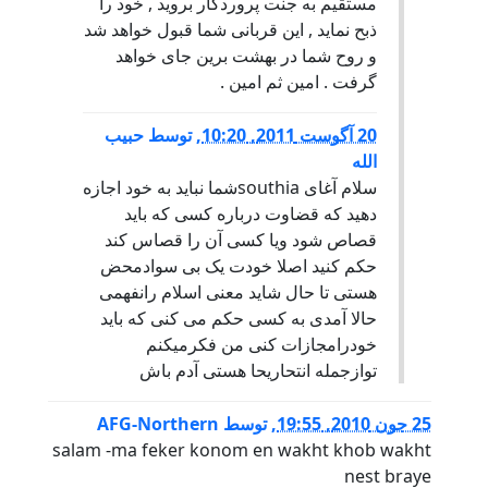
مستقیم به جنت پروردگار بروید , خود را
ذبح نماید , این قربانی شما قبول خواهد شد
و روح شما در بهشت برین جای خواهد
گرفت . امین ثم امین .
20 آگوست 2011, 10:20
,
توسط
حبیب
الله
سلام آغای southiaشما نباید به خود اجازه
دهید که قضاوت درباره کسی که باید
قصاص شود ویا کسی آن را قصاس کند
حکم کنید اصلا خودت یک بی سوادمحض
هستی تا حال شاید معنی اسلام رانفهمی
حالا آمدی به کسی حکم می کنی که باید
خودرامجازات کنی من فکرمیکنم
توازجمله انتحاریحا هستی آدم باش
25 جون 2010, 19:55
,
توسط
AFG-Northern
salam -ma feker konom en wakht khob wakht
nest braye