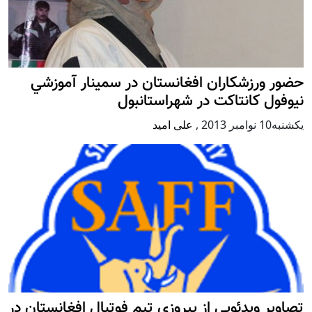
حضور ورزشکاران افغانستان در سمينار آموزشي
نيوفول كانتاكت در شهراستانبول
يكشنبه10 نوامبر 2013
,
علی امید
تصاویر ویدئویی از پیروزی تیم فوتبال افغانستان در