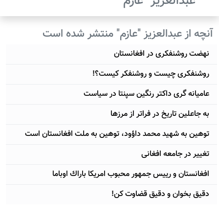
عبدالعزيز "عازم"
آنچه از عبدالعزيز "عازم" منتشر شده است
نهضت روشنفكری در افغانستان
روشنفكری چيست و روشنفكر كيست؟!
عامیانه گری داکتر رنگین سپنتا در سیاست
به جاعلین تاریخ در فراتر از مرزها
توهين به شهيد محمد داؤود، توهين به ملت افغانستان است
تغییر در جامعه افغانی
افغانستان و رييس جمهور محبوب امريكا باراك اوباما
دقيق بخوان و دقيق قضاوت كن!