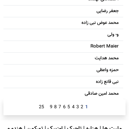
جعفر رضایی
محمد عوض نبی زاده
و- ولی
Robert Maier
محمد هدایت
حمزه واعظی
نبی قانع زاده
محمد امين صادقی
25
9
8
7
6
5
4
3
2
1
ملیت ها
|
هزاره
|
تاجیک
|
اوزبیک
|
تورکمن
|
هندو و