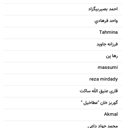
احمد بصيربيگزاد
واحد فرهادي
Tahmina
فرزانه جاويد
رها پن
massumi
reza mirdady
قاری عتیق الله ساکت
گوربز خان "عطاخیل "
Akmal
محمد جواد داعی