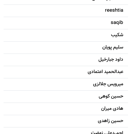
reeshtia
saqib
شکيب
سليم پویان
داود جبارخیل
عبدالحمید اعتمادی
میرویس جلالزی
حسين کوهی
هادی ميران
حسين زاهدی
احمـــدعلی نهضت