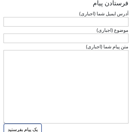
فرستادن پيام
آدرس ايميل شما (اجباری)
موضوع (اجباری)
متن پيام شما (اجباری)