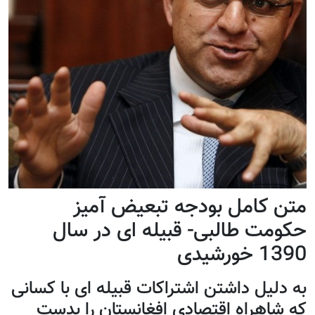
متن کامل بودجه تبعیض آمیز
حکومت طالبی- قبیله ای در سال
1390 خورشیدی
به دلیل داشتن اشتراکات قبیله ای با کسانی
که شاهراه اقتصادی افغانستان را بدست