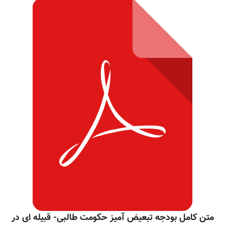
متن کامل بودجه تبعیض آمیز حکومت طالبی- قبیله ای در