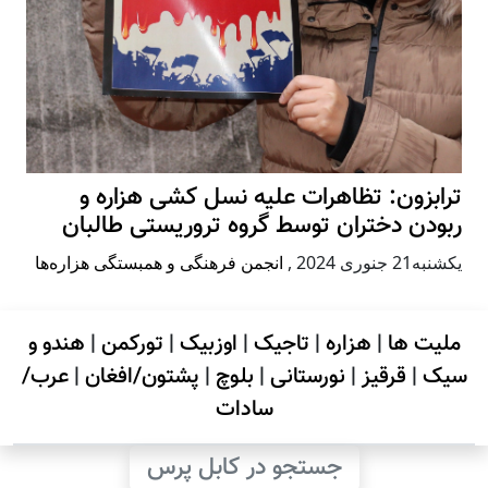
ترابزون: تظاهرات علیه نسل کشی هزاره و
ربودن دختران توسط گروه تروریستی طالبان
يكشنبه21 جنوری 2024
,
انجمن فرهنگی و همبستگی هزاره‌ها
ملیت ها
|
هزاره
|
تاجیک
|
اوزبیک
|
تورکمن
|
هندو و
سیک
|
قرقیز
|
نورستانی
|
بلوچ
|
پشتون/افغان
|
عرب/
سادات
جستجو در کابل پرس