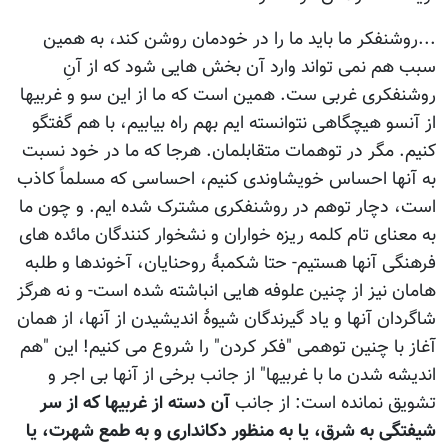
...روشنفکر ما باید ما را در خودمان روشن کند، به همین
سبب هم نمی تواند وارد آن بخش هایی شود که از آنِ
روشنفکری غربی ست. همین است که ما از این سو و غربیها
از آنسو هیچگاهی نتوانسته ایم بهم راه بیابیم، با هم گفتگو
کنیم. مگر در توهمات متقابلمان. هرجا که ما در خود نسبت
به آنها احساس خویشاوندی کنیم، احساسی که مسلماً کاذب
است، دچار توهم در روشنفکری مشترک شده ایم. و چون ما
به معنای تام کلمه ریزه خواران و نشخوار کنندگان مائده های
فرهنگی آنها هستیم- حتا شکمبۀ روحنایان، آخوندها و طلبه
هامان نیز از چنین علوفه هایی انباشته شده است- و نه هرگز
شاگردان آنها و یاد گیرندگان شیوۀ اندیشیدن از آنها، از همان
آغاز با چنین توهمی "فکر کردن" را شروع می کنیم! این "هم
اندیشه شدن ما با غربیها" از جانب برخی از آنها بی اجر و
تشویق نمانده است: از جانب
آن دسته از غربیها که از سر
شیفتگی به شرق، یا به منظور دکانداری و به طمع شهرت، یا