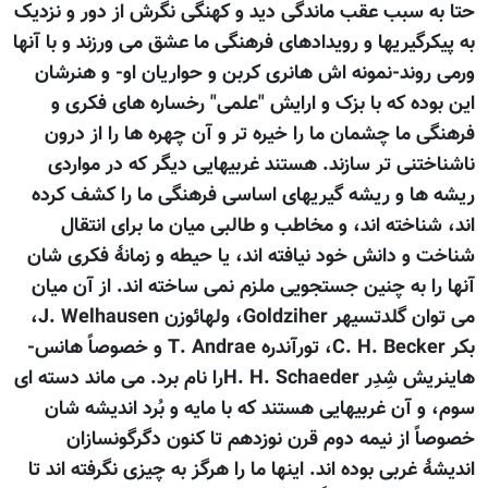
حتا به سبب عقب ماندگی دید و کهنگی نگرش از دور و نزدیک
به پیکرگیریها و رویدادهای فرهنگی ما عشق می ورزند و با آنها
ورمی روند-نمونه اش هانری کربن و حواریان او- و هنرشان
این بوده که با بزک و ارایش "علمی" رخساره های فکری و
فرهنگی ما چشمان ما را خیره تر و آن چهره ها را از درون
ناشناختنی تر سازند. هستند غربیهایی دیگر که در مواردی
ریشه ها و ریشه گیریهای اساسی فرهنگی ما را کشف کرده
اند، شناخته اند، و مخاطب و طالبی میان ما برای انتقال
شناخت و دانش خود نیافته اند، یا حیطه و زمانۀ فکری شان
آنها را به چنین جستجویی ملزم نمی ساخته اند. از آن میان
می توان گلدتسیهر Goldziher، ولهائوزن J. Welhausen،
بکر C. H. Becker، تورآندره T. Andrae و خصوصاً هانس-
هاینریش شِدِر H. H. Schaederرا نام برد. می ماند دسته ای
سوم، و آن غربیهایی هستند که با مایه و بُرد اندیشه شان
خصوصاً از نیمه دوم قرن نوزدهم تا کنون دگرگونسازان
اندیشۀ غربی بوده اند. اینها ما را هرگز به چیزی نگرفته اند تا