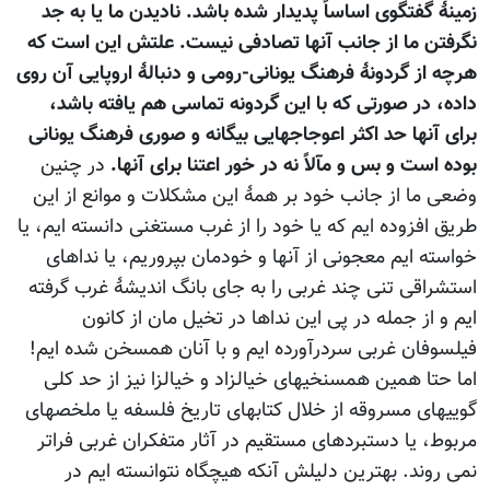
زمینۀ گفتگوی اساساً پدیدار شده باشد. نادیدن ما یا به جد
نگرفتن ما از جانب آنها تصادفی نیست. علتش این است که
هرچه از گردونۀ فرهنگ یونانی-رومی و دنبالۀ اروپایی آن روی
داده، در صورتی که با این گردونه تماسی هم یافته باشد،
برای آنها حد اکثر اعوجاجهایی بیگانه و صوری فرهنگ یونانی
بوده است و بس و مآلاً نه در خور اعتنا برای آنها.
در چنین
وضعی ما از جانب خود بر همۀ این مشکلات و موانع از این
طریق افزوده ایم که یا خود را از غرب مستغنی دانسته ایم، یا
خواسته ایم معجونی از آنها و خودمان بپروریم، یا نداهای
استشراقی تنی چند غربی را به جای بانگ اندیشۀ غرب گرفته
ایم و از جمله در پی این نداها در تخیل مان از کانون
فیلسوفان غربی سردرآورده ایم و با آنان همسخن شده ایم!
اما حتا همین همسنخیهای خیالزاد و خیالزا نیز از حد کلی
گوییهای مسروقه از خلال کتابهای تاریخ فلسفه یا ملخصهای
مربوط، یا دستبردهای مستقیم در آثار متفکران غربی فراتر
نمی روند. بهترین دلیلش آنکه هیچگاه نتوانسته ایم در