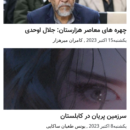
چهره های معاصر هزارستان: جلال اوحدی
يكشنبه15 اكتبر 2023
,
کامران میرهزار
سرزمین پریان در کابلستان
يكشنبه8 اكتبر 2023
,
یونس طغیان ساکایی