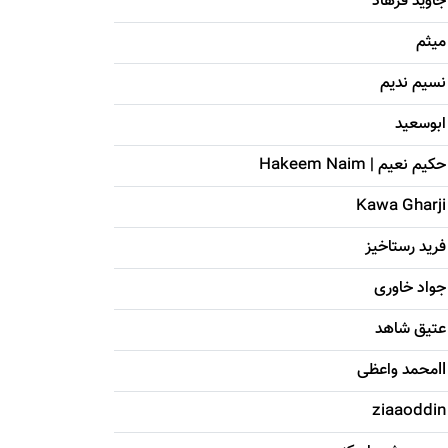
جاويد فرهاد
میثم
نسیم ندیم
ابوسعيد
حکيم نعيم | Hakeem Naim
Kawa Gharji
فرید رستاخیز
جواد خاوری
عتیق شاهد
llمحمد واعظی
ziaaoddin