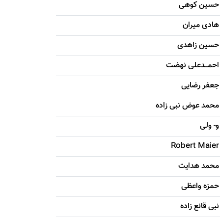
حسين کوهی
هادی ميران
حسين زاهدی
احمـــدعلی نهضت
جعفر رضایی
محمد عوض نبی زاده
و- ولی
Robert Maier
محمد هدایت
حمزه واعظی
نبی قانع زاده