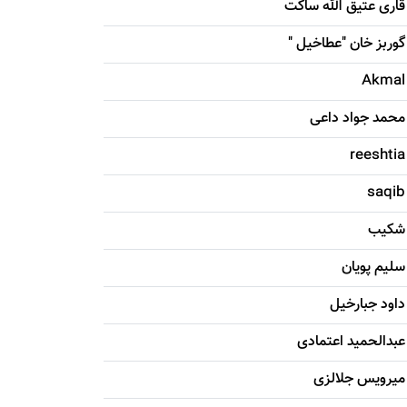
قاری عتیق الله ساکت
گوربز خان "عطاخیل "
Akmal
محمد جواد داعی
reeshtia
saqib
شکيب
سليم پویان
داود جبارخیل
عبدالحمید اعتمادی
میرویس جلالزی