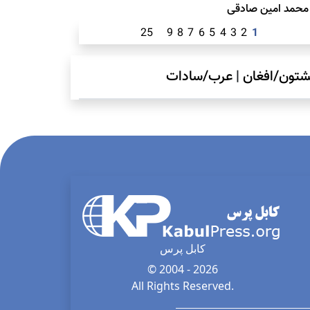
محمد امين صادقی
25
9
8
7
6
5
4
3
2
1
شتون/افغان
|
عرب/سادات
کابل پرس
© 2004 - 2026
All Rights Reserved.