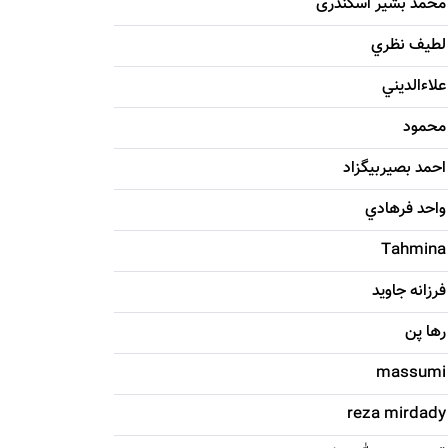
محمد بشیر اسکندری
لطيف نظري
علاءالديني
محمود
احمد بصيربيگزاد
واحد فرهادي
Tahmina
فرزانه جاويد
رها پن
massumi
reza mirdady