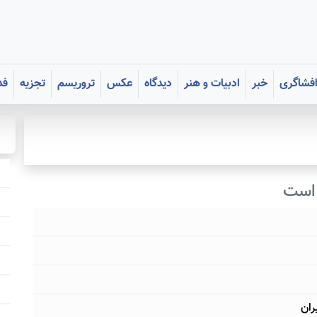
فشاگری
خبر
ادبیات و هنر
دیدگاه
عکس
تروریسم
تجزیه
فد
 است
ران