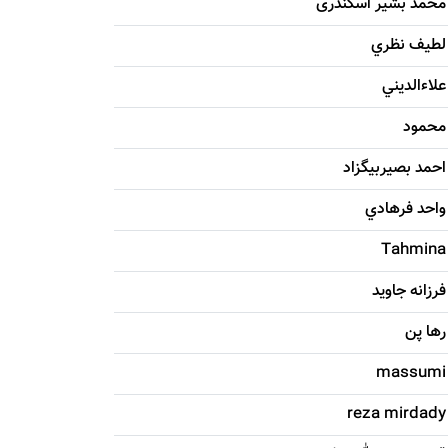
محمد بشیر اسکندری
لطيف نظري
علاءالديني
محمود
احمد بصيربيگزاد
واحد فرهادي
Tahmina
فرزانه جاويد
رها پن
massumi
reza mirdady