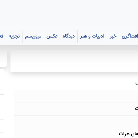
فشاگری
خبر
ادبیات و هنر
دیدگاه
عکس
تروریسم
تجزیه
فد
ت
های هرات