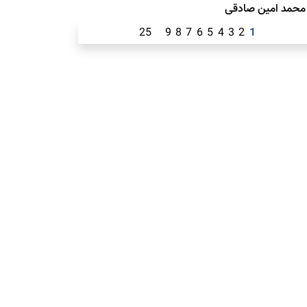
محمد امين صادقی
25
9
8
7
6
5
4
3
2
1