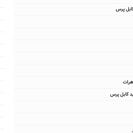
کابل پرس
هرات
د کابل پرس