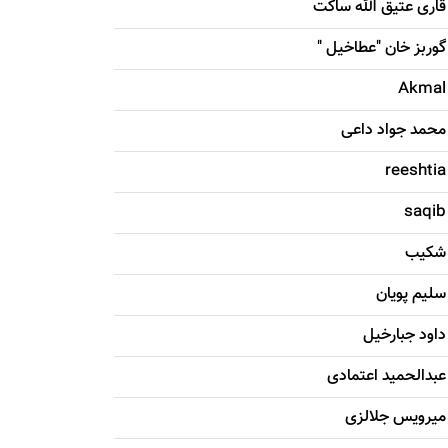
قاری عتیق الله ساکت
گوربز خان "عطاخیل "
Akmal
محمد جواد داعی
reeshtia
saqib
شکيب
سليم پویان
داود جبارخیل
عبدالحمید اعتمادی
میرویس جلالزی