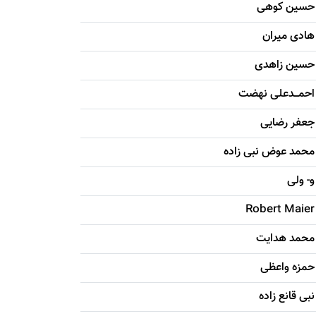
حسين کوهی
هادی ميران
حسين زاهدی
احمـــدعلی نهضت
جعفر رضایی
محمد عوض نبی زاده
و- ولی
Robert Maier
محمد هدایت
حمزه واعظی
نبی قانع زاده