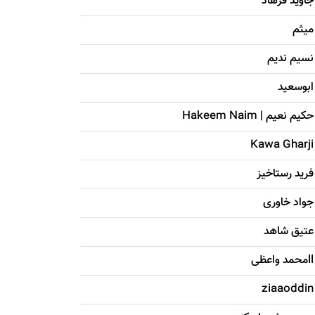
جاويد فرهاد
میثم
نسیم ندیم
ابوسعيد
حکيم نعيم | Hakeem Naim
Kawa Gharji
فرید رستاخیز
جواد خاوری
عتیق شاهد
llمحمد واعظی
ziaaoddin