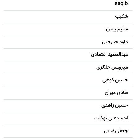
saqib
شکيب
سليم پویان
داود جبارخیل
عبدالحمید اعتمادی
میرویس جلالزی
حسين کوهی
هادی ميران
حسين زاهدی
احمـــدعلی نهضت
جعفر رضایی