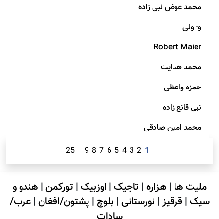
محمد عوض نبی زاده
و- ولی
Robert Maier
محمد هدایت
حمزه واعظی
نبی قانع زاده
محمد امين صادقی
25
9
8
7
6
5
4
3
2
1
ملیت ها
|
هزاره
|
تاجیک
|
اوزبیک
|
تورکمن
|
هندو و
سیک
|
قرقیز
|
نورستانی
|
بلوچ
|
پشتون/افغان
|
عرب/
سادات