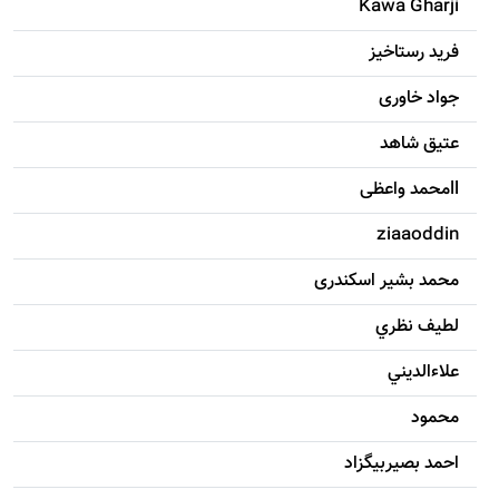
Kawa Gharji
فرید رستاخیز
جواد خاوری
عتیق شاهد
llمحمد واعظی
ziaaoddin
محمد بشیر اسکندری
لطيف نظري
علاءالديني
محمود
احمد بصيربيگزاد