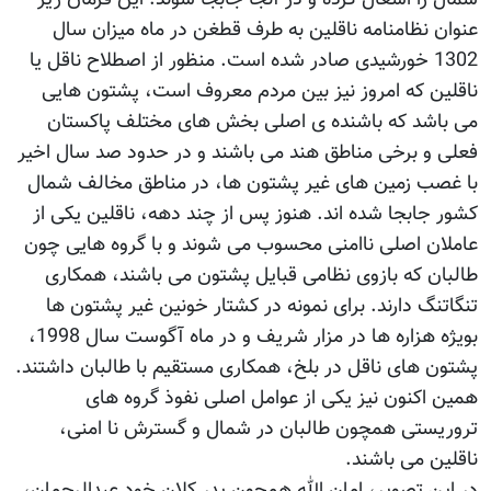
عنوان نظامنامه ناقلین به طرف قطغن در ماه میزان سال
1302 خورشیدی صادر شده است. منظور از اصطلاح ناقل یا
ناقلین که امروز نیز بین مردم معروف است، پشتون هایی
می باشد که باشنده ی اصلی بخش های مختلف پاکستان
فعلی و برخی مناطق هند می باشند و در حدود صد سال اخیر
با غصب زمین های غیر پشتون ها، در مناطق مخالف شمال
کشور جابجا شده اند. هنوز پس از چند دهه، ناقلین یکی از
عاملان اصلی ناامنی محسوب می شوند و با گروه هایی چون
طالبان که بازوی نظامی قبایل پشتون می باشند، همکاری
تنگاتنگ دارند. برای نمونه در کشتار خونین غیر پشتون ها
بويژه هزاره ها در مزار شریف و در ماه آگوست سال 1998،
پشتون های ناقل در بلخ، همکاری مستقیم با طالبان داشتند.
همین اکنون نیز یکی از عوامل اصلی نفوذ گروه های
تروریستی همچون طالبان در شمال و گسترش نا امنی،
ناقلین می باشند.
در این تصویر، امان الله همچون پدر کلان خود عبدالرحمان،