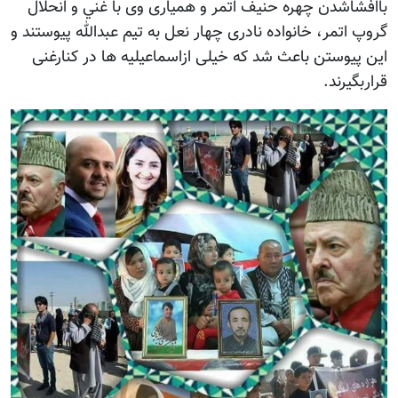
باافشاشدن چهره حنيف اتمر و همياری وی با غني و انحلال
گروپ اتمر، خانواده نادری چهار نعل به تيم عبدالله پيوستند و
اين پيوستن باعث شد که خيلی ازاسماعيليه ها در کنارغنی
قراربگيرند.