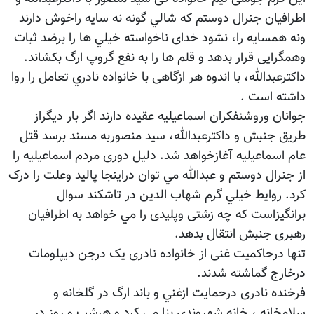
اطرافيان جنرال دوستم که شالي گونه نه سايه راخوش دارند
ونه همسايه را، نشود خدای ناخواسته خيلي ها را برضد ثبات
وهمگرايی قرار بدهد و قلم ها را به نفع گروپ ارگ بکشاند.
داکترعبدالله، با اندوه هر ازگاهی با خانواده نادري تعامل را روا
داشته است .
جوانان وروشنفکران اسماعيليه عقيده دارند اگر بار ديگراز
طريق جنبش و داکترعبدالله، سيد منصوربه مسند برسد قتل
عام اسماعيليه آغازخواهد شد. دليل دوری مردم اسماعيليه را
از جنرال دوستم و عبدالله مي توان دراينجا پاليد وعلت را درک
کرد. روایط خيلي گرم شهاب الدين در تاشکند سوال
برانگيزاست که چه زشتی وپليدی را مي خواهد به اطرافيان
رهبری جنبش انتقال بدهد.
تنها درحاکميت غنی از خانواده نادری يک درجن ديپلومات
درخارج گماشته شدند.
فرخنده نادری درحمايت ازغني و باند ارگ در گلخانه و
سلامخانه ، خانه شهروندی بنا می کرد و هرشب و روز در