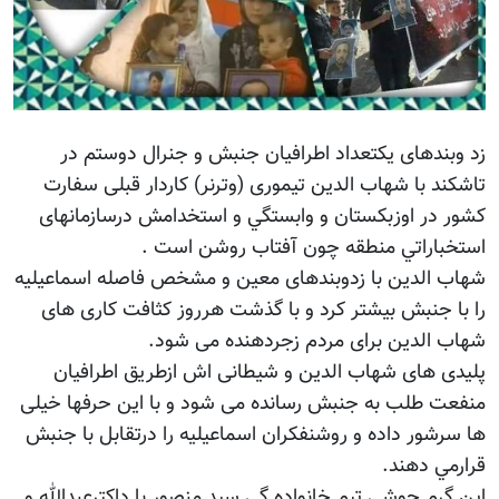
زد وبندهای يکتعداد اطرافيان جنبش و جنرال دوستم در
تاشکند با شهاب الدين تيموری (وترنر) کاردار قبلی سفارت
کشور در اوزبکستان و وابستگي و استخدامش درسازمانهای
استخباراتي منطقه چون آفتاب روشن است .
شهاب الدين با زدوبندهای معين و مشخص فاصله اسماعيليه
را با جنبش بيشتر کرد و با گذشت هرروز کثافت کاری های
شهاب الدين برای مردم زجردهنده می شود.
پليدی های شهاب الدين و شيطانی اش ازطریق اطرافيان
منفعت طلب به جنبش رسانده می شود و با اين حرفها خيلی
ها سرشور داده و روشنفکران اسماعيليه را درتقابل با جنبش
قرارمي دهند.
اين گرم جوشی تيم خانواده گی سيد منصور با داکترعبدالله و