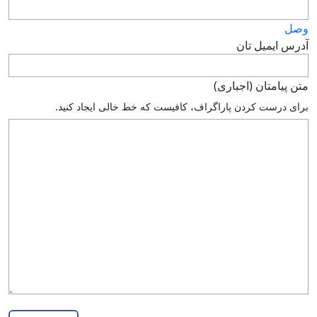
وصل
آدرس ايميل تان
متن پيامتان (اجباری)
براى درست كردن پاراگراف، كافيست كه خط خالى ايجاد كنيد.