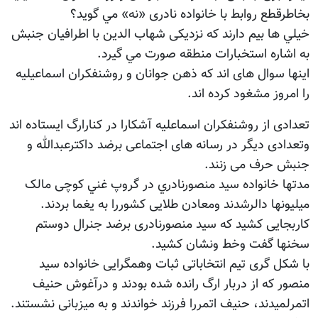
بخاطرقطع روابط با خانواده نادری «نه» مي گويد؟
خيلي ها بيم دارند که نزديکی شهاب الدين با اطرافيان جنبش
به اشاره استخبارات منطقه صورت مي گيرد.
اينها سوال های اند که ذهن جوانان و روشنفکران اسماعيليه
را امروز مشغود کرده اند.
تعدادی از روشنفکران اسماعليه آشکارا در کنارارگ ايستاده اند
وتعدادی ديگر در رسانه های اجتماعی برضد داکترعبدالله و
جنبش حرف می زنند.
مدتها خانواده سيد منصورنادري در گروپ غني کوچی مالک
ميليونها دالرشدند ومعادن طلايی کشوررا به يغما بردند.
کاربجایی کشيد که سيد منصورنادری برضد جنرال دوستم
سخنها گفت وخط ونشان کشيد.
با شکل گری تيم انتخاباتی ثبات وهمگرايی خانواده سيد
منصور که از دربار ارگ رانده شده بودند و درآغوش حنيف
اتمرلميدند، حنيف اتمررا فرزند خواندند و به ميزبانی نشستند.