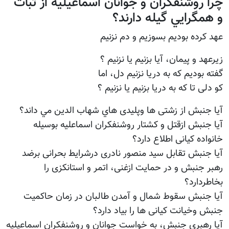
چرا روشنفکران و جوانان اسماعيليه از ثبات
و همگرايي گيله دارند؟
عهد کرده بوديم بسوزيم و دم نزنيم
زیرعهد و پيمان، آیا بزنيم یا نزنيم ؟
گفته بوديم که به دریا نزنيم دل، اما
کو دلی تا که به دریا بزنيم یا نزنيم ؟
آيا جنبش از زشتی ها وپليدی هاي شهاب الدين مي داند؟
آيا جنبش ازقتل و کشتار روشنفکران اسماعليه بوسيله
خانواده کيانی اطلاع دارد؟
آيا جنبش تقابل سيد منصور نادری درشرايط بحرانی برضد
رهبر جنبش و در حمايت ازغنی، اتمر و استانکزی را
بخاطردارد؟
آيا جنبش سقوط شمال و آمدن طالبان در زمان حاکميت
جنبش وخيانت کيانی ها را بياد دارد؟
آيا رهبری جنبش، به خواست جوانان و روشنفکران اسماعيليه