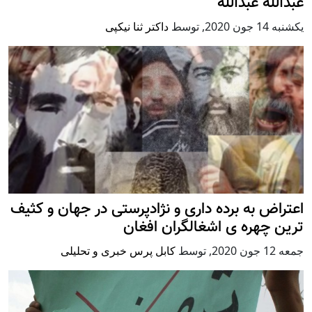
عبدالله عبدالله
يكشنبه 14 جون 2020
,
توسط
داکتر ثنا نیکپی
اعتراض به برده داری و نژادپرستی در جهان و کثیف
ترین چهره ی اشغالگران افغان
جمعه 12 جون 2020
,
توسط
کابل پرس خبری و تحلیلی