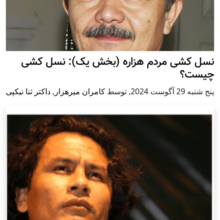
نسل کشی مردم هزاره (بخش یک): نسل کشی
چیست؟
پنج شنبه 29 آگوست 2024
,
توسط
کامران میرهزار
,
داکتر ثنا نیکپی