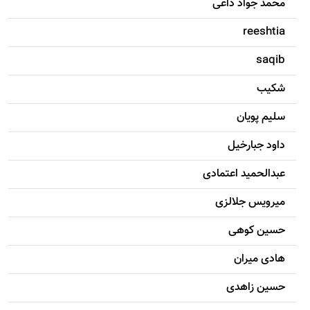
محمد جواد داعی
reeshtia
saqib
شکيب
سليم پویان
داود جبارخیل
عبدالحمید اعتمادی
میرویس جلالزی
حسين کوهی
هادی ميران
حسين زاهدی