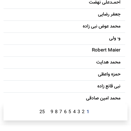
احمـــدعلی نهضت
جعفر رضایی
محمد عوض نبی زاده
و- ولی
Robert Maier
محمد هدایت
حمزه واعظی
نبی قانع زاده
محمد امين صادقی
25
9
8
7
6
5
4
3
2
1