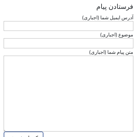
فرستادن پيام
آدرس ايميل شما (اجباری)
موضوع (اجباری)
متن پيام شما (اجباری)