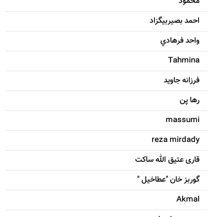
محمود
احمد بصيربيگزاد
واحد فرهادي
Tahmina
فرزانه جاويد
رها پن
massumi
reza mirdady
قاری عتیق الله ساکت
گوربز خان "عطاخیل "
Akmal